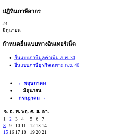
ปฏิทินภาษีอากร
23
มิถุนายน
กำหนดยื่นแบบทางอินเทอร์เน็ต
ยื่นแบบภาษีมูลค่าเพิ่ม ภ.พ. 30
ยื่นแบบภาษีธุรกิจเฉพาะ ภ.ธ. 40
← พฤษภาคม
มิถุนายน
กรกฎาคม →
จ.
อ.
พ.
พฤ.
ศ.
ส.
อา.
1
2
3
4
5
6
7
8
9
10
11
12
13
14
15
16
17
18
19
20
21