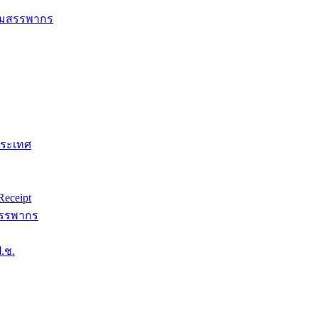
กรมสรรพากร
ประเทศ
eceipt
สรรพากร
.ช.