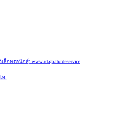
ล็กทรอนิกส์) www.rd.go.th/rdeservice
.ท.