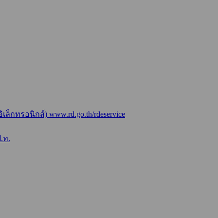
ล็กทรอนิกส์) www.rd.go.th/rdeservice
.ท.