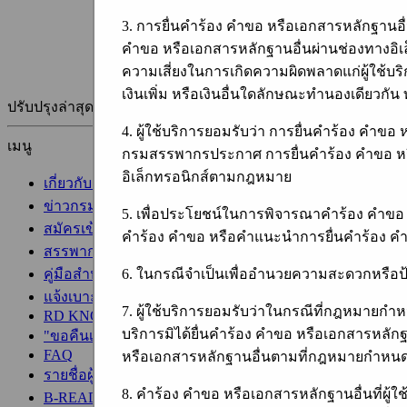
3. การยื่นคำร้อง คำขอ หรือเอกสารหลักฐานอ
คำขอ หรือเอกสารหลักฐานอื่นผ่านช่องทางอิเล
ความเสี่ยงในการเกิดความผิดพลาดแก่ผู้ใช้บริ
เงินเพิ่ม หรือเงินอื่นใดลักษณะทำนองเดียวกัน 
ปรับปรุงล่าสุด: 10-01-2023
4. ผู้ใช้บริการยอมรับว่า การยื่นคำร้อง คำข
เมนู
กรมสรรพากรประกาศ การยื่นคำร้อง คำขอ หรือเ
อิเล็กทรอนิกส์ตามกฎหมาย
เกี่ยวกับกรมสรรพากร
ข่าวกรมสรรพากร
5. เพื่อประโยชน์ในการพิจารณาคำร้อง คำขอ ห
สมัครเข้ารับราชการ
คำร้อง คำขอ หรือคำแนะนำการยื่นคำร้อง คำ
สรรพากรสาส์น
6. ในกรณีจำเป็นเพื่ออำนวยความสะดวกหรือป้อ
คู่มือสำหรับประชาชน
แจ้งเบาะแสหลีกเลี่ยงภาษี
7. ผู้ใช้บริการยอมรับว่าในกรณีที่กฎหมายกำห
RD KNOWLEDGE
บริการมิได้ยื่นคำร้อง คำขอ หรือเอกสารหลักฐ
"ขอคืนเงินภาษี" มีคำตอบ
FAQ
หรือเอกสารหลักฐานอื่นตามที่กฎหมายกำหน
รายชื่อผู้ให้บริการจัดทำหรือนำส่งข้อมูลอิเล็กทรอนิกส์
8. คำร้อง คำขอ หรือเอกสารหลักฐานอื่นที่ผู้ใ
B-READY ด้านภาษีโดยธนาคารโลก