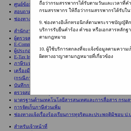
ถือว่ากรมสรรพากรได้รับตามวันและเวลาที่คำร
ศูนย์ข้อมูลข่าวสารอิเล็กทรอนิกส์ของราชการ กรมสรรพา
กรมสรรพากร ให้ถือว่ากรมสรรพากรได้รับใ
สอบถามความพึงพอใจการใช้งานเว็บไซต์
ช่องทางแจ้งเรื่องร้องเรียนการทุจริตและประพฤติมิชอบ 
9. ช่องทางอิเล็กทรอนิกส์ตามพระราชบัญญัติ
บริการรับยื่นคำร้อง คำขอ หรือเอกสารหลักฐา
สำนักงานบัญชีตัวแทน
ตามกฎหมาย
ผู้ตรวจสอบและรับรองบัญชี
E-Commerce
10. ผู้ใช้บริการตกลงที่จะแจ้งข้อมูลตามควา
ผู้ประกอบการ SMEs
ผิดทางอาญาตามกฎหมายที่เกี่ยวข้อง
E-Tax Info
ภาษีระหว่างประเทศ
เครื่องมือช่วยคำนวณเครดิตภาษีสำหรับผู้มีเงินได้จากต่าง
(กรณีภาษีเงินได้บุคคลธรรมดา)
บันทึกการบริจาค e-Donation
ตรวจสอบรายชื่อผู้ประกอบการเข้าระบบ e-Tax Invoice & e-R
มาตรฐานด้านเทคโนโลยีสารสนเทศและการสื่อสาร กรม
การจัดเก็บภาษีส่วนเพิ่ม
ช่องทางแจ้งเรื่องร้องเรียนการทุจริตและประพฤติมิชอบ ป.ป
สำหรับเจ้าหน้าที่