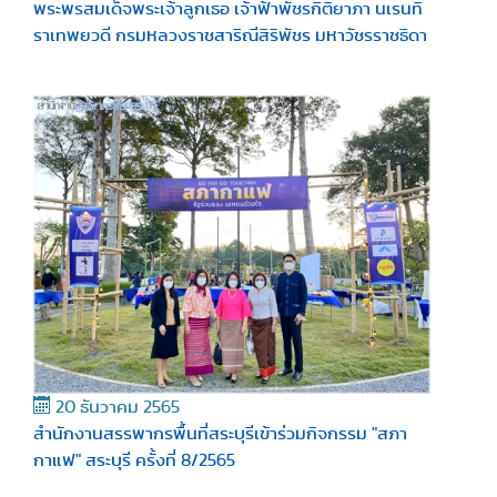
พระพรสมเด็จพระเจ้าลูกเธอ เจ้าฟ้าพัชรกิติยาภา นเรนทิ
ราเทพยวดี กรมหลวงราชสาริณีสิริพัชร มหาวัชรราชธิดา
20 ธันวาคม 2565
สำนักงานสรรพากรพื้นที่สระบุรีเข้าร่วมกิจกรรม "สภา
กาแฟ" สระบุรี ครั้งที่ 8/2565