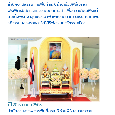
สำนักงานสรรพากรพื้นที่สระบุรี เข้าร่วมพิธีเจริญ
พระพุทธมนต์ และเจริญจิตตภาวนา เพื่อถวายพระพรแด่
สมเด็จพระเจ้าลูกเธอ เจ้าฟ้าพัชรกิติยาภา นเรนทิราเทพย
วดี กรมหลวงราชสาริณีสิริพัชร มหาวัชรราชธิดา
20 ธันวาคม 2565
สำนักงานสรรพากรพื้นที่สระบุรี ร่วมพิธีลงนามถวาย