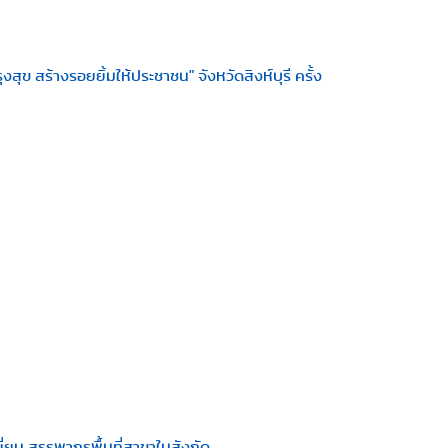
สุข สร้างรอยยิ้มให้ประชาชน" จังหวัดสิงห์บุรี ครั้ง
ยี่ยม สรรพากรพื้นที่สาขาในสังกัด