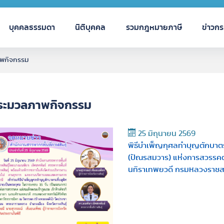
บุคคลธรรมดา
นิติบุคคล
รวมกฎหมายภาษี
ข่าวก
พกิจกรรม
ระมวลภาพกิจกรรม
25 มิถุนายน 2569
พิธีบำเพ็ญกุศลทำบุญตักบาตรเ
(ปัณรสมวาร) แห่งการสวรรคต แ
นทิราเทพยวดี กรมหลวงราชสาร