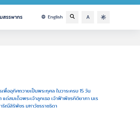
รมสรรพากร
English
A
พื่ออุทิศถวายเป็นพระกุศล ในวาระครบ 15 วัน
ด่สมเด็จพระเจ้าลูกเธอ เจ้าฟ้าพัชรกิติยาภา นเร
ิณีสิริพัชร มหาวัชรราชธิดา