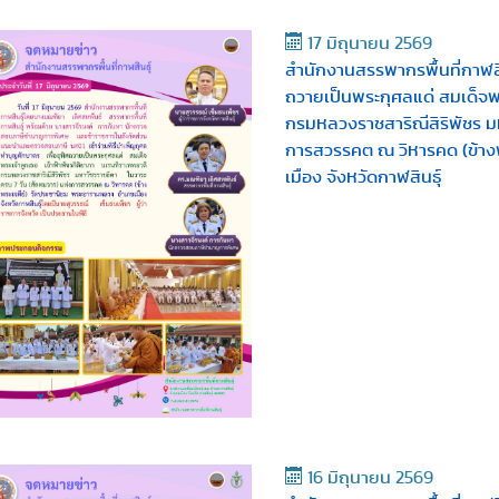
17 มิถุนายน 2569
สำนักงานสรรพากรพื้นที่กาฬสิน
ถวายเป็นพระกุศลแด่ สมเด็จพร
กรมหลวงราชสาริณีสิริพัชร มห
การสวรรคต ณ วิหารคด (ข้างพ
เมือง จังหวัดกาฬสินธุ์
16 มิถุนายน 2569