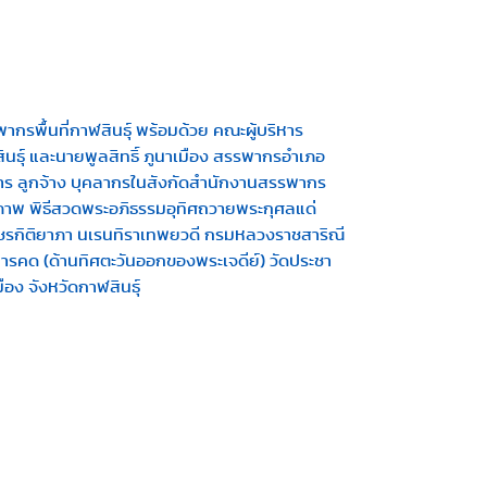
กรพื้นที่กาฬสินธุ์ พร้อมด้วย คณะผู้บริหาร
นธุ์ และนายพูลสิทธิ์ ภูนาเมือง สรรพากรอำเภอ
ชการ ลูกจ้าง บุคลากรในสังกัดสำนักงานสรรพากร
เจ้าภาพ พิธีสวดพระอภิธรรมอุทิศถวายพระกุศลแด่
พัชรกิติยาภา นเรนทิราเทพยวดี กรมหลวงราชสาริณี
ิหารคด (ด้านทิศตะวันออกของพระเจดีย์) วัดประชา
อง จังหวัดกาฬสินธุ์