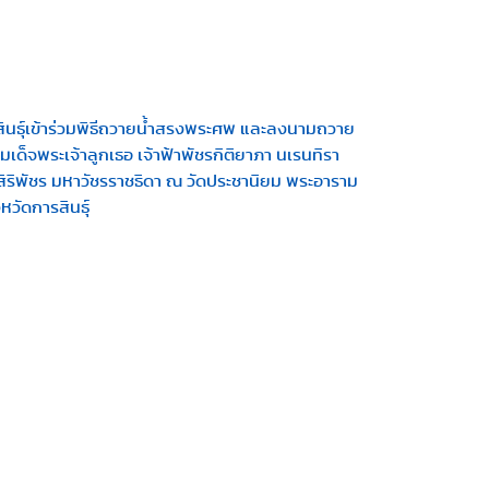
ินธุ์เข้าร่วมพิธีถวายน้ำสรงพระศพ และลงนามถวาย
มเด็จพระเจ้าลูกเธอ เจ้าฟ้าพัชรกิติยาภา นเรนทิรา
ริพัชร มหาวัชรราชธิดา ณ วัดประชานิยม พระอาราม
หวัดการสินธุ์