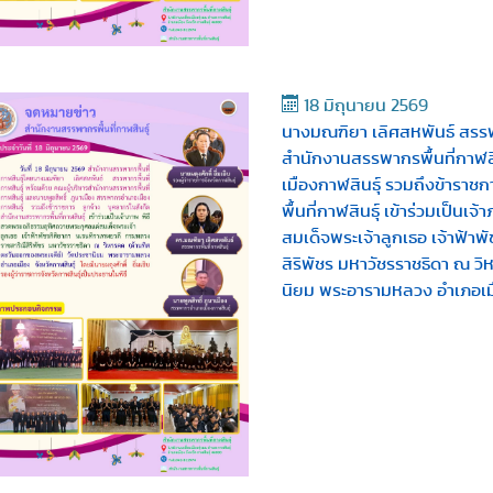
18 มิถุนายน 2569
นางมณฑิยา เลิศสหพันธ์ สรรพา
สำนักงานสรรพากรพื้นที่กาฬสิ
เมืองกาฬสินธุ์ รวมถึงข้ารา
พื้นที่กาฬสินธุ์ เข้าร่วมเป็น
สมเด็จพระเจ้าลูกเธอ เจ้าฟ้า
สิริพัชร มหาวัชรราชธิดา ณ ว
นิยม พระอารามหลวง อำเภอเมื