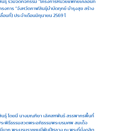
นธุ์ ร่วมจัดกิจกรรม “โครงการหน่วยแพทย์เคลื่อนที่
ครงการ “จังหวัดกาฬสินธุ์บำบัดทุกข์ บำรุงสุข สร้าง
ื่อนที่) ประจำเดือนมิถุนายน 2569 โ
นธุ์ โดยมี นางมณฑิยา เลิศสหพันธ์ สรรพากรพื้นที่
ภาพพระพิธีธรรมสวดพระอภิธรรมพระบรมศพ สมเด็จ
ชินีนาถ พระบรมราชชนนีพันปีหลวง ณ พระที่นั่งดุสิต