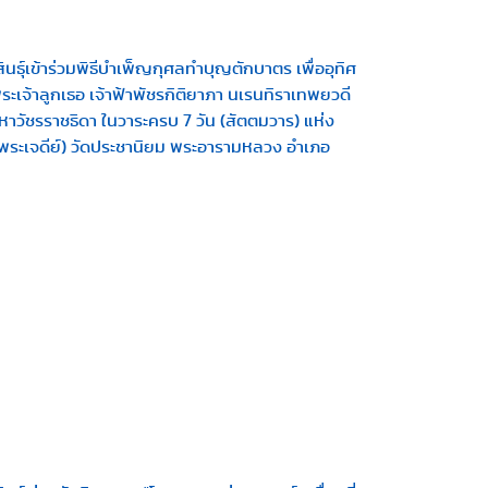
ธุ์เข้าร่วมพิธีบำเพ็ญกุศลทำบุญตักบาตร เพื่ออุทิศ
ะเจ้าลูกเธอ เจ้าฟ้าพัชรกิติยาภา นเรนทิราเทพยวดี
าวัชรราชธิดา ในวาระครบ 7 วัน (สัตตมวาร) แห่ง
ระเจดีย์) วัดประชานิยม พระอารามหลวง อำเภอ