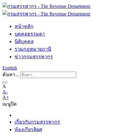
หน้าหลัก
บุคคลธรรมดา
นิติบุคคล
รวมกฎหมายภาษี
ข่าวกรมสรรพากร
English
ค้นหา...
A
A-
A+
เมนู
ปิด
เกี่ยวกับกรมสรรพากร
ห้องเกียรติยศ