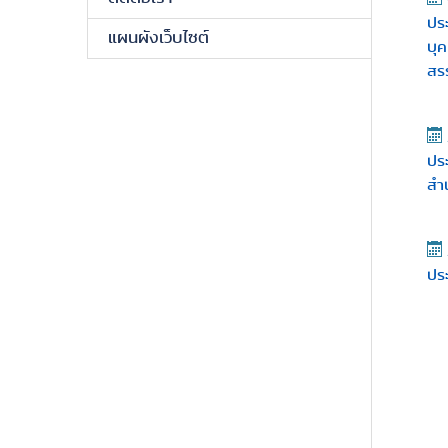
ประ
แผนผังเว็บไซต์
บุค
สร
ประ
สำน
ประ