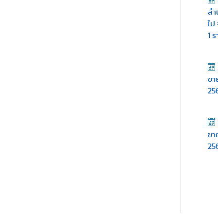
สำ
ไป
1 
ขา
256
ขา
256