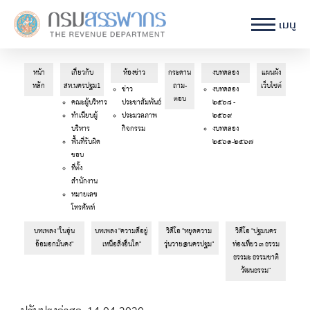
เมนู
หน้า
เกี่ยวกับ
ห้องข่าว
กระดาน
งบทดลอง
แผนผัง
หลัก
สท.นครปฐม1
ถาม-
เว็บไซต์
ข่าว
งบทดลอง
ตอบ
คณะผู้บริหาร
ประชาสัมพันธ์
๒๕๖๘ -
ทำเนียบผู้
ประมวลภาพ
๒๕๖๙
บริหาร
กิจกรรม
งบทดลอง
พื้นที่รับผิด
๒๕๖๑-๒๕๖๗
ชอบ
ที่ตั้ง
สำนักงาน
หมายเลข
โทรศัพท์
บทเพลง "ในอุ่น
บทเพลง "ความดีอยู่
วิดีโอ "หยุดความ
วิดีโอ "ปฐมนคร
อ้อมอกมั่นคง"
เหนือสิ่งอื่นใด"
วุ่นวาย@นครปฐม"
ท่องเที่ยว ๓ ธรรม
ธรรมะ ธรรมชาติ
วัฒนธรรม"