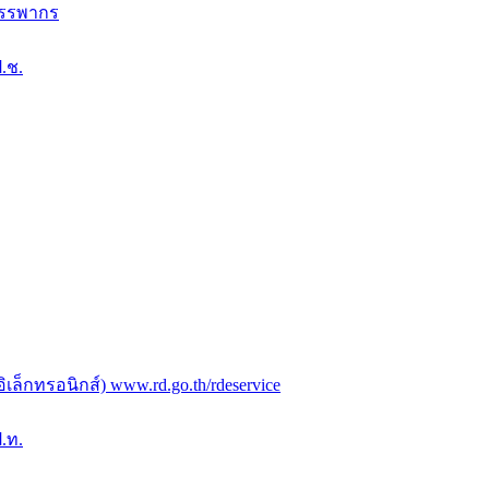
สรรพากร
.ช.
ล็กทรอนิกส์) www.rd.go.th/rdeservice
.ท.