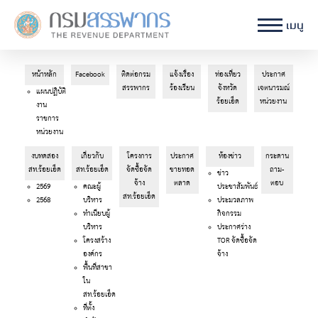
เมนู
หน้าหลัก
Facebook
ติดต่อกรม
แจ้งเรื่อง
ท่องเที่ยว
ประกาศ
สรรพากร
ร้องเรียน
จังหวัด
เจตนารมณ์
แผนปฏิบัติ
ร้อยเอ็ด
หน่วยงาน
งาน
ราชการ
หน่วยงาน
งบทดสอง
เกี่ยวกับ
โครงการ
ประกาศ
ห้องข่าว
กระดาน
สท.ร้อยเอ็ด
สท.ร้อยเอ็ด
จัดซื้อจัด
ขายทอด
ถาม-
ข่าว
จ้าง
ตลาด
ตอบ
2569
คณะผู้
ประชาสัมพันธ์
สท.ร้อยเอ็ด
2568
บริหาร
ประมวลภาพ
ทำเนียบผู้
กิจกรรม
บริหาร
ประกาศร่าง
โครงสร้าง
TOR จัดซื้อจัด
องค์กร
จ้าง
พื้นที่สาขา
ใน
สท.ร้อยเอ็ด
ที่ตั้ง