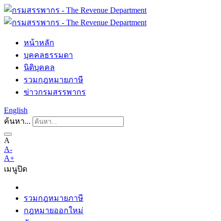
หน้าหลัก
บุคคลธรรมดา
นิติบุคคล
รวมกฎหมายภาษี
ข่าวกรมสรรพากร
English
ค้นหา...
A
A-
A+
เมนู
ปิด
รวมกฎหมายภาษี
กฎหมายออกใหม่