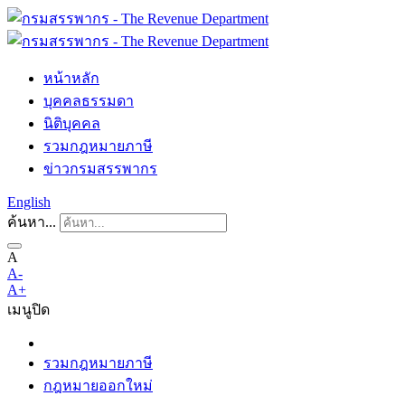
หน้าหลัก
บุคคลธรรมดา
นิติบุคคล
รวมกฎหมายภาษี
ข่าวกรมสรรพากร
English
ค้นหา...
A
A-
A+
เมนู
ปิด
รวมกฎหมายภาษี
กฎหมายออกใหม่