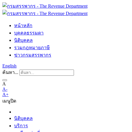
หน้าหลัก
บุคคลธรรมดา
นิติบุคคล
รวมกฎหมายภาษี
ข่าวกรมสรรพากร
English
ค้นหา...
A
A-
A+
เมนู
ปิด
นิติบุคคล
บริการ