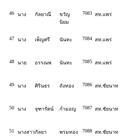
46
7083
นาง
กัลยาณี
ขวัญ
สท.แพร่
นิยม
47
7084
นาง
เพ็ญศรี
นันทะ
สท.แพร่
48
7085
นาย
อรรณพ
นันทะ
สท.แพร่
49
7086
นาง
ศิรินธร
ถังทอง
สท.ชัยนาท
50
7087
นาง
จุฑารัตน์
ก่ำมอญ
สท.ชัยนาท
51
7088
นางสาว
กัลยา
พรมทอง
สท.ชัยนาท