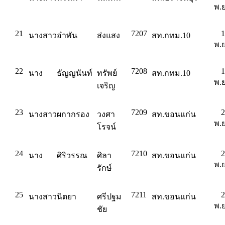
พ.ย
21
7207
1
นางสาว
อำพัน
ส่งแสง
สท.กทม.10
พ.ย
22
7208
1
นาง
ธัญญนันท์
ทรัพย์
สท.กทม.10
พ.ย
เจริญ
23
7209
2
นางสาว
ผกากรอง
วงศา
สท.ขอนแก่น
พ.ย
โรจน์
24
7210
2
นาง
ศิริวรรณ
ศิลา
สท.ขอนแก่น
พ.ย
รักษ์
25
7211
2
นางสาว
นิตยา
ศรีปฐม
สท.ขอนแก่น
พ.ย
ชัย