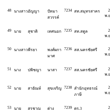
48
7234
2
นางสาว
อัญญา
ปัทมา
สท.สมุทรสาคร
พ.ย
สวรรค์
49
7235
2
นาย
สุชาติ
เทศนอก
สท.สตูล
พ.ย
50
7236
2
นางสาว
พีรยา
พงศ์ผกา
สส.นครชัยศรี
พ.ย
มาศ
51
7237
2
นาง
ปพิชญา
นาสา
สส.นครชัยศรี
พ.ย
52
7238
2
นาย
สายัณห์
สุขเจริญ
สำนักอุทธรณ์
พ.ย
ภาษี
53
7239
2
นาย
สุรชาญ
ต่าง
ตร.3