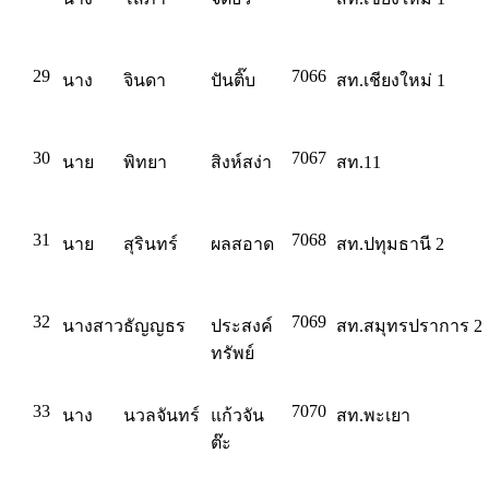
29
7066
นาง
จินดา
ปันติ๊บ
สท.เชียงใหม่ 1
30
7067
นาย
พิทยา
สิงห์สง่า
สท.11
31
7068
นาย
สุรินทร์
ผลสอาด
สท.ปทุมธานี 2
32
7069
นางสาว
ธัญญธร
ประสงค์
สท.สมุทรปราการ 2
ทรัพย์
33
7070
นาง
นวลจันทร์
แก้วจัน
สท.พะเยา
ต๊ะ