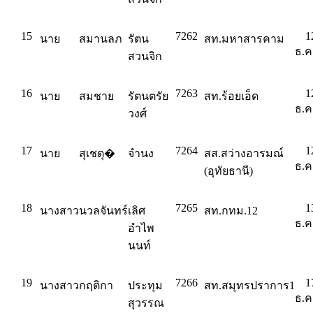
15
7262
1
นาย
สมานลภ
รัตน
สท.มหาสารคาม
ธ.ค
สวนจิก
16
7263
1
นาย
สมชาย
รัตนตรัย
สท.ร้อยเอ็ด
ธ.ค
วงศ์
17
7264
1
นาย
สุเชตุ�
จำนง
สส.สว่างอารมณ์
ธ.ค
(อุทัยธานี)
18
7265
1
นางสาว
นวลจันทร์
เลิศ
สท.กทม.12
ธ.ค
อำไพ
นนท์
19
7266
1
นางสาว
กฤติกา
ประทุม
สท.สมุทรปราการ1
ธ.ค
สุวรรณ