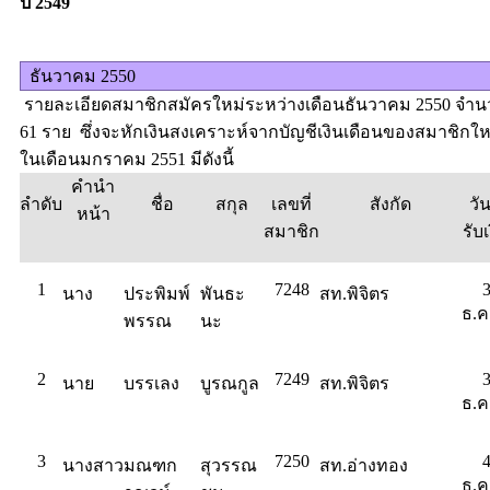
ปี 2549
ธันวาคม 2550
รายละเอียดสมาชิกสมัครใหม่ระหว่างเดือนธันวาคม 2550 จำ
61 ราย ซึ่งจะหักเงินสงเคราะห์จากบัญชีเงินเดือนของสมาชิกให
ในเดือนมกราคม 2551 มีดังนี้
คำนำ
ลำดับ
ชื่อ
สกุล
เลขที่
สังกัด
วัน
หน้า
สมาชิก
รับเ
1
7248
นาง
ประพิมพ์
พันธะ
สท.พิจิตร
ธ.ค
พรรณ
นะ
2
7249
นาย
บรรเลง
บูรณกูล
สท.พิจิตร
ธ.ค
3
7250
นางสาว
มณฑก
สุวรรณ
สท.อ่างทอง
ธ.ค