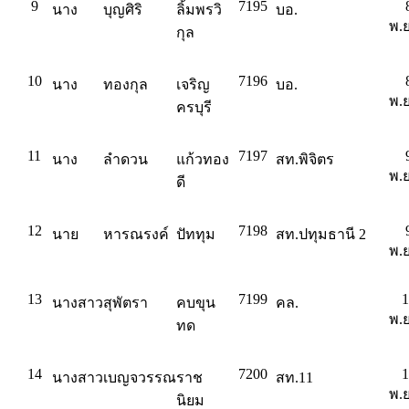
9
7195
นาง
บุญศิริ
ลิ้มพรวิ
บอ.
พ.ย
กุล
10
7196
นาง
ทองกุล
เจริญ
บอ.
พ.ย
ครบุรี
11
7197
นาง
ลำดวน
แก้วทอง
สท.พิจิตร
พ.ย
ดี
12
7198
นาย
หารณรงค์
ปัททุม
สท.ปทุมธานี 2
พ.ย
13
7199
1
นางสาว
สุพัตรา
คบขุน
คล.
พ.ย
ทด
14
7200
1
นางสาว
เบญจวรรณ
ราช
สท.11
พ.ย
นิยม