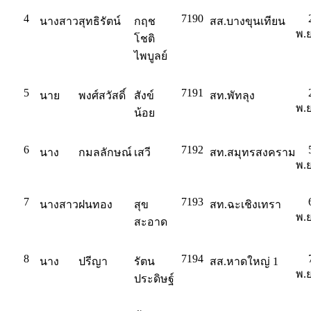
4
7190
นางสาว
สุทธิรัตน์
กฤช
สส.บางขุนเทียน
พ.ย
โชติ
ไพบูลย์
5
7191
นาย
พงศ์สวัสดิ์
สังข์
สท.พัทลุง
พ.ย
น้อย
6
7192
นาง
กมลลักษณ์
เสวี
สท.สมุทรสงคราม
พ.ย
7
7193
นางสาว
ฝนทอง
สุข
สท.ฉะเชิงเทรา
พ.ย
สะอาด
8
7194
นาง
ปรีญา
รัตน
สส.หาดใหญ่ 1
พ.ย
ประดิษฐ์