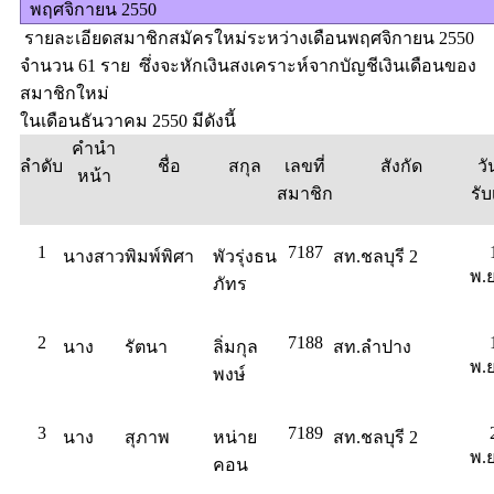
พฤศจิกายน 2550
รายละเอียดสมาชิกสมัครใหม่ระหว่างเดือนพฤศจิกายน 2550
จำนวน 61 ราย ซึ่งจะหักเงินสงเคราะห์จากบัญชีเงินเดือนของ
สมาชิกใหม่
ในเดือนธันวาคม 2550 มีดังนี้
คำนำ
ลำดับ
ชื่อ
สกุล
เลขที่
สังกัด
วัน
หน้า
สมาชิก
รับ
1
7187
นางสาว
พิมพ์พิศา
พัวรุ่งธน
สท.ชลบุรี 2
พ.ย
ภัทร
2
7188
นาง
รัตนา
ลิ่มกุล
สท.ลำปาง
พ.ย
พงษ์
3
7189
นาง
สุภาพ
หน่าย
สท.ชลบุรี 2
พ.ย
คอน