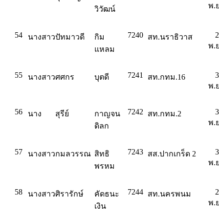
พ.ย
วิวัฒน์
54
7240
2
นางสาว
ปัทมาวดี
กิม
สท.นราธิวาส
พ.ย
แหลม
55
7241
3
นางสาว
ศศกร
บุตดี
สท.กทม.16
พ.ย
56
7242
3
นาง
สุรีย์
กาญจน
สท.กทม.2
พ.ย
ดิลก
57
7243
3
นางสาว
กมลวรรณ
สิทธิ
สส.ปากเกร็ด 2
พ.ย
พรหม
58
7244
2
นางสาว
ศิรารักษ์
คัดธนะ
สท.นครพนม
พ.ย
เงิน