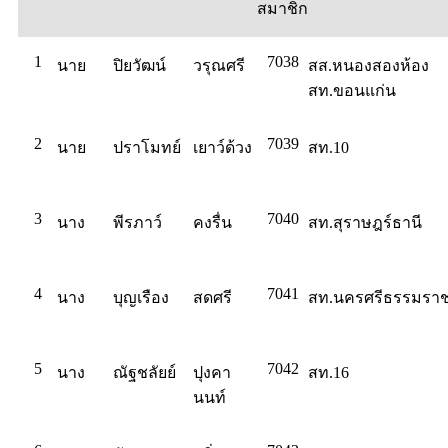
สมาชิก
1
7038
นาย
ปิยวัฒน์
วรุณศรี
สส.หนองสองห้อง
สท.ขอนแก่น
2
7039
นาย
ปราโมทย์
เยาว์ด้วง
สท.10
3
7040
นาง
พีรภาว์
คงรื่น
สท.สุราษฎร์ธานี
4
7041
นาง
บุญเรือง
สดศรี
สท.นครศรีธรรมรา
5
7042
นาง
ณัฐชลัยย์
ปุงคา
สท.16
นนท์