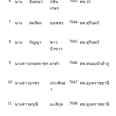
6
7043
นาง
อังคณา
กลิ่น
สท.16
เกษร
7
7044
นาง
สมจิตร
ยงเพชร
สท.สุรินทร์
8
7045
นาง
กัญญา
ชาว
สท.สุรินทร์
บัวขาว
9
7046
นางสาว
เกษสถาพร
ผาดำ
สท.หนองบัวลำภู
10
7047
นางสาว
อรชร
ประพันธ
สท.อุบลราชธานี
า
11
7048
นางสาว
ดรุณี
มะลิกุล
สท.อุบลราชธานี