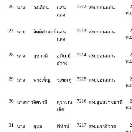
26
7212
2
นาง
วงเดือน
แสน
สท.ขอนแก่น
พ.ย
แสง
27
7213
2
นาย
จิตติศาสตร์
แสน
สท.ขอนแก่น
พ.ย
แสง
28
7214
2
นาง
สุชาวดี
อภิเมธี
สท.ขอนแก่น
พ.ย
ธำรง
29
7215
2
นาง
พวงเพ็ญ
วงชมภู
สท.ขอนแก่น
พ.ย
30
7216
2
นางสาว
จิตรวลี
สุวรรณ
สท.อุบลราชธานี
พ.ย
เลิศ
31
7217
2
นาง
อุบล
พิทักษ์
สท.นราธิวาส
พ.ย