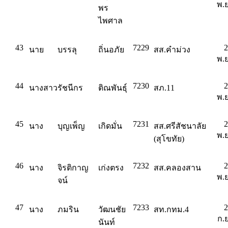
พ.ย
พร
ไพศาล
43
7229
2
นาย
บรรลุ
ถิ่นอภัย
สส.คำม่วง
พ.ย
44
7230
2
นางสาว
รัชนีกร
ติณพันธุ์
สภ.11
พ.ย
45
7231
2
นาง
บุญเพ็ญ
เกิดมั่น
สส.ศรีสัชนาลัย
พ.ย
(สุโขทัย)
46
7232
2
นาง
จิรติกาญ
เก่งตรง
สส.คลองสาน
พ.ย
จน์
47
7233
2
นาง
ภมริน
วัฒนชัย
สท.กทม.4
ก.ย
นันท์