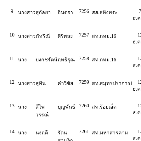
9
7256
นางสาว
สุกัลยา
อินตรา
สส.สทิงพระ
ธ.ค
10
7257
1
นางสาว
ภัทริณี
ศิริพละ
สท.กทม.16
ธ.ค
11
7258
1
นาง
บงกชรัตน์
ฤทธิรุณ
สท.กทม.16
ธ.ค
12
7259
1
นางสาว
สุทิน
คำวิชัย
สท.สมุทรปราการ1
ธ.ค
13
7260
1
นาง
สีไพ
บุญพันธ์
สท.ร้อยเอ็ด
ธ.ค
วรรณ์
14
7261
1
นาง
นงฤดี
รัตน
สท.มหาสารคาม
ธ.ค
สวนจิก