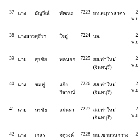
37
7223
2
นาง
อัญวีณ์
พัฒนะ
สท.สมุทรสาคร
พ.ย
38
7224
2
นางสาว
สุธีรา
ใจอู่
บอ.
พ.ย
39
7225
2
นาย
สุรชัย
พลนอก
สส.ท่าใหม่
พ.ย
(จันทบุรี)
40
7226
2
นาง
ชมพู่
แจ้ง
สส.ท่าใหม่
พ.ย
วิจารณ์
(จันทบุรี)
41
7227
2
นาย
นรชัย
แผ่นผา
สส.ท่าใหม่
พ.ย
(จันทบุรี)
42
7228
2
นาง
เกสร
จตุรงค์
สส.เขาสวนกวาง