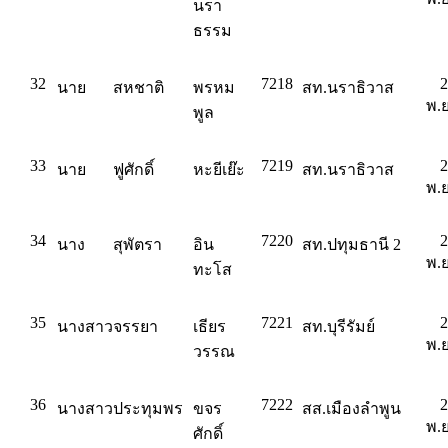
นรา
ธรรม
32
7218
2
นาย
สหชาติ
พรหม
สท.นราธิวาส
พ.ย
พูล
33
7219
2
นาย
ฟูศักดิ์
หะยีเย๊ะ
สท.นราธิวาส
พ.ย
34
7220
2
นาง
สุพัตรา
อิน
สท.ปทุมธานี 2
พ.ย
ทะโส
35
7221
2
นางสาว
จรรยา
เธียร
สท.บุรีรัมย์
พ.ย
วรรณ
36
7222
2
นางสาว
ประทุมพร
ขจร
สส.เมืองลำพูน
พ.ย
ศักดิ์