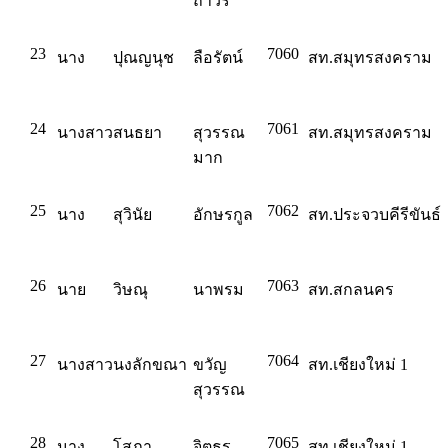
ถาวร
23
7060
นาง
ปุณญนุช
ลือรัตน์
สท.สมุทรสงคราม
24
7061
นางสาว
สนธยา
สุวรรณ
สท.สมุทรสงคราม
มาก
25
7062
นาง
สุวินัย
อักษรกูล
สท.ประจวบคีรีขันธ์
26
7063
นาย
วิษณุ
นาพรม
สท.สกลนคร
27
7064
นางสาว
นงลักขณา
ขวัญ
สท.เชียงใหม่ 1
สุวรรณ
28
7065
นาง
โสภา
จิตธร
สท.เชียงใหม่ 1