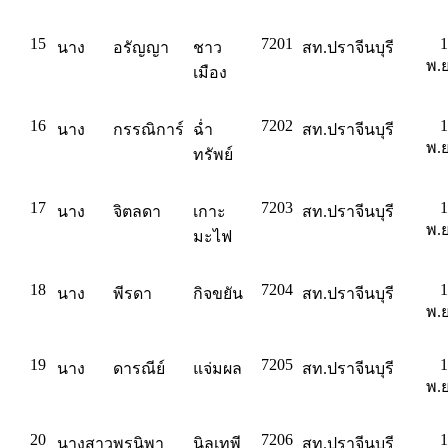
15
7201
1
นาง
อรัญญา
ชาว
สท.ปราจีนบุรี
พ.ย
เมือง
16
7202
1
นาง
กรรณิการ์
ฉ่ำ
สท.ปราจีนบุรี
พ.ย
ทรัพย์
17
7203
1
นาง
จิตลดา
เกาะ
สท.ปราจีนบุรี
พ.ย
มะไฟ
18
7204
1
นาง
พีรดา
กิจขยัน
สท.ปราจีนบุรี
พ.ย
19
7205
1
นาง
ดารณีย์
แจ่มผล
สท.ปราจีนบุรี
พ.ย
20
7206
1
นางสาว
พรนิพา
นิลเทพี
สท.ปราจีนบุรี