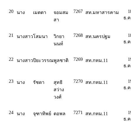
20
7267
1
นาง
เมตตา
จอมสม
สท.มหาสารคาม
ธ.ค
สา
21
7268
1
นางสาว
โสมนา
วิกยา
สท.นครปฐม
ธ.ค
นนท์
22
7269
1
นางสาว
ปิยะวรรณ
พูลชาติ
สท.กทม.11
ธ.ค
23
7270
1
นาง
รัชดา
สุทธิ
สท.กทม.11
ธ.ค
สว่าง
วงศ์
24
7271
1
นาง
จุฑาทิพย์
ตอพล
สท.กทม.11
ธ.ค