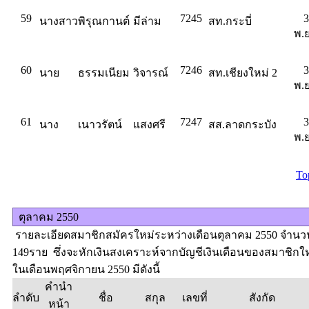
59
7245
3
นางสาว
พิรุณกานต์
มีล่าม
สท.กระบี่
พ.ย
60
7246
3
นาย
ธรรมเนียม
วิจารณ์
สท.เชียงใหม่ 2
พ.ย
61
7247
3
นาง
เนาวรัตน์
แสงศรี
สส.ลาดกระบัง
พ.ย
To
ตุลาคม 2550
รายละเอียดสมาชิกสมัครใหม่ระหว่างเดือนตุลาคม 2550 จำนว
149ราย ซึ่งจะหักเงินสงเคราะห์จากบัญชีเงินเดือนของสมาชิกใ
ในเดือนพฤศจิกายน 2550 มีดังนี้
คำนำ
ลำดับ
ชื่อ
สกุล
เลขที่
สังกัด
หน้า