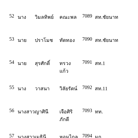
52
7089
นาง
วิมลทิพย์
คณะพล
สท.ชัยนาท
53
7090
นาย
ปราโมช
ทัดทอง
สท.ชัยนาท
54
7091
นาย
สุรศักดิ์
ทรวง
สท.1
แก้ว
55
7092
นาง
วาสนา
วิลัยรัตน์
สท.11
56
7093
นางสาว
ญาศินี
เจือศิริ
ทท.
ภักดี
57
7094
นางสาว
เมธินี
หอมไกล
มก.