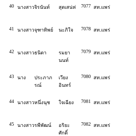
40
7077
นางสาว
จิรนันท์
สุดเสน่ห่
สท.แพร่
41
7078
นางสาว
จุฑาทิพย์
นะภิใจ
สท.แพร่
42
7079
นางสาว
ธนิดา
รมยา
สท.แพร่
นนท์
43
7080
นาง
ประภาภ
เวียง
สท.แพร่
รณ์
อินทร์
44
7081
นางสาว
หนึ่งนุช
ใจเฉียง
สท.แพร่
45
7082
นางสาว
รพีพัฒน์
อริยะ
สท.แพร่
ศักดิ์