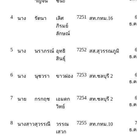
าญจน์
ชนะ
4
7251
นาง
รัตนา
เลิศ
สท.กทม.16
ธ.ค
ภิรมย์
ลักษณ์
5
7252
นาง
นราภรณ์
อุทธิ
สส.สุวรรณภูมิ
ธ.ค
สินธุ์
6
7253
นาง
นุชวรา
ขาวผ่อง
สท.ชลบุรี 2
ธ.ค
7
7254
นาย
กรกฤช
เอมดก
สท.ชลบุรี 2
ธ.ค
วิทย์
8
7255
นางสาว
สุวรรณี
วรรณ
สท.กทม.10
ธ.ค
เสวก