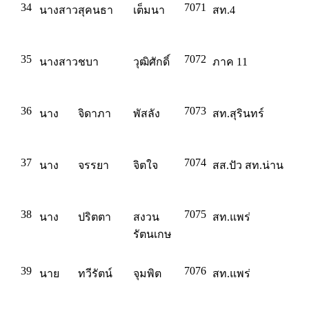
34
7071
นางสาว
สุคนธา
เต็มนา
สท.4
35
7072
นางสาว
ชบา
วุฒิศักดิ์
ภาค 11
36
7073
นาง
จิดาภา
พัสลัง
สท.สุรินทร์
37
7074
นาง
จรรยา
จิตใจ
สส.ปัว สท.น่าน
38
7075
นาง
ปริตตา
สงวน
สท.แพร่
รัตนเกษ
39
7076
นาย
ทวีรัตน์
จุมพิต
สท.แพร่