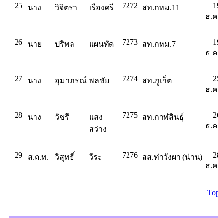
25
7272
1
นาง
วิจิตรา
เรืองศรี
สท.กทม.11
ธ.ค
26
7273
1
นาย
ปริพล
แผนทัด
สท.กทม.7
ธ.ค
27
7274
2
นาง
อุมาภรณ์
พลชัย
สท.ภูเก็ต
ธ.ค
28
7275
2
นาง
วัชรี
แสง
สท.กาฬสินธุ์
ธ.ค
สว่าง
29
7276
2
ส.ต.ท.
วิสุทธิ์
วีระ
สส.ท่าวังผา (น่าน)
ธ.ค
To