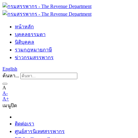
หน้าหลัก
บุคคลธรรมดา
นิติบุคคล
รวมกฎหมายภาษี
ข่าวกรมสรรพากร
English
ค้นหา...
A
A-
A+
เมนู
ปิด
ติดต่อเรา
ศูนย์สารนิเทศสรรพากร