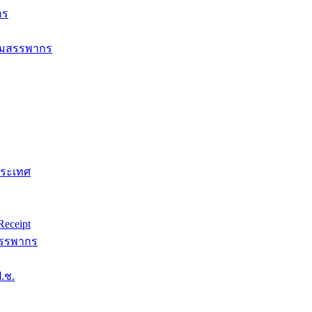
กร
กรมสรรพากร
ประเทศ
eceipt
สรรพากร
.ช.