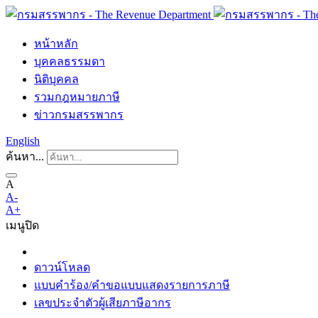
หน้าหลัก
บุคคลธรรมดา
นิติบุคคล
รวมกฎหมายภาษี
ข่าวกรมสรรพากร
English
ค้นหา...
A
A-
A+
เมนู
ปิด
ดาวน์โหลด
แบบคำร้อง/คำขอแบบแสดงรายการภาษี
เลขประจำตัวผู้เสียภาษีอากร