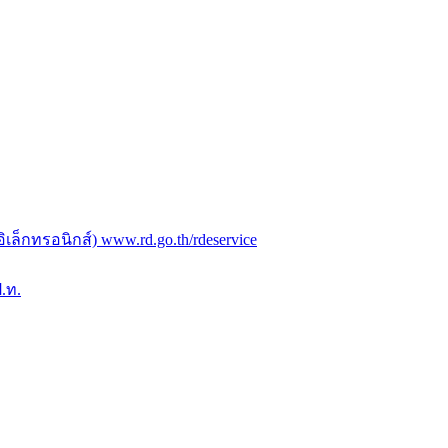
ล็กทรอนิกส์) www.rd.go.th/rdeservice
.ท.