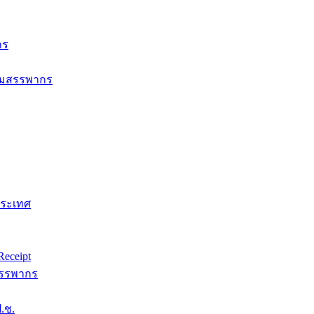
กร
กรมสรรพากร
ประเทศ
eceipt
สรรพากร
.ช.