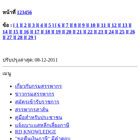
หน้าที่
1
2
3
4
5
6
ข้อ :
[ 1 ]
[ 2 ]
[ 3 ]
[ 4 ]
[ 5 ]
[ 6 ]
[ 7 ]
[ 8 ]
[ 9 ]
[ 10 ]
[ 11 ]
[ 12 ]
[ 13 ]
[
14 ]
[ 15 ]
[ 16 ]
[ 17 ]
[ 18 ]
[ 19 ]
[ 20 ]
[ 21 ]
[ 22 ]
[ 23 ]
[ 24 ]
[ 25 ]
[ 26
]
[ 27 ]
[ 28 ]
[ 29 ]
ปรับปรุงล่าสุด: 08-12-2011
เมนู
เกี่ยวกับกรมสรรพากร
ข่าวกรมสรรพากร
สมัครเข้ารับราชการ
สรรพากรสาส์น
คู่มือสำหรับประชาชน
แจ้งเบาะแสหลีกเลี่ยงภาษี
RD KNOWLEDGE
"ขอคืนเงินภาษี" มีคำตอบ