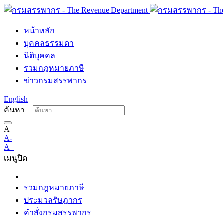
หน้าหลัก
บุคคลธรรมดา
นิติบุคคล
รวมกฎหมายภาษี
ข่าวกรมสรรพากร
English
ค้นหา...
A
A-
A+
เมนู
ปิด
รวมกฎหมายภาษี
ประมวลรัษฎากร
คำสั่งกรมสรรพากร