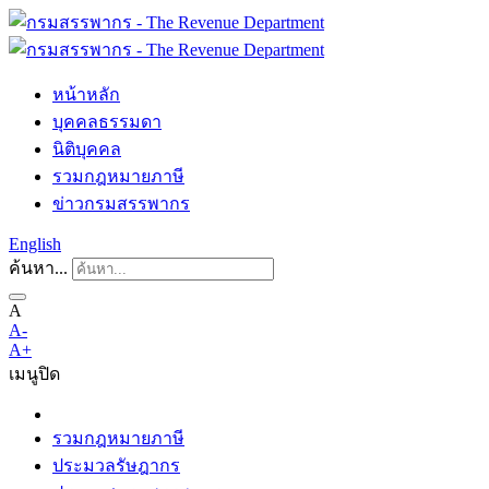
หน้าหลัก
บุคคลธรรมดา
นิติบุคคล
รวมกฎหมายภาษี
ข่าวกรมสรรพากร
English
ค้นหา...
A
A-
A+
เมนู
ปิด
รวมกฎหมายภาษี
ประมวลรัษฎากร