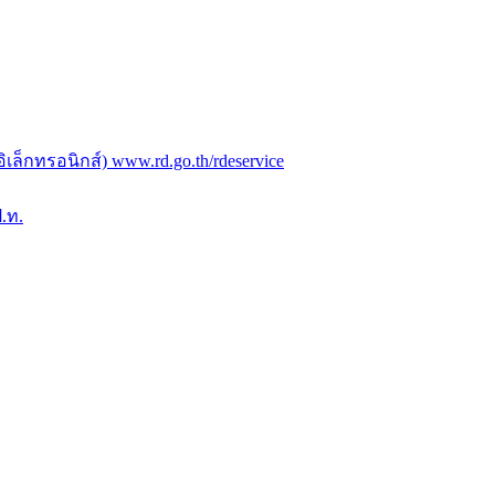
ล็กทรอนิกส์) www.rd.go.th/rdeservice
.ท.