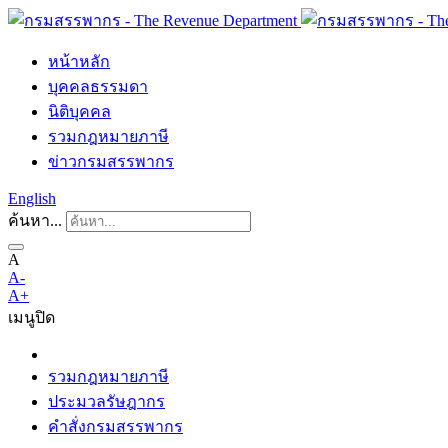
หน้าหลัก
บุคคลธรรมดา
นิติบุคคล
รวมกฎหมายภาษี
ข่าวกรมสรรพากร
English
ค้นหา...
A
A-
A+
เมนู
ปิด
รวมกฎหมายภาษี
ประมวลรัษฎากร
คำสั่งกรมสรรพากร