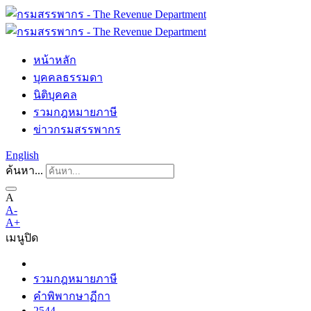
หน้าหลัก
บุคคลธรรมดา
นิติบุคคล
รวมกฎหมายภาษี
ข่าวกรมสรรพากร
English
ค้นหา...
A
A-
A+
เมนู
ปิด
รวมกฎหมายภาษี
คำพิพากษาฏีกา
2544