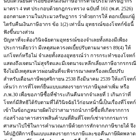
นับแต่วันยื่นคำร้อยขอคืนเงินภาษีอากรตามประมวลรัษฎากร
มาตรา 4 ทศ ประกอบด้วยกฎกระทรวง ฉบับที่ 161 (พ.ศ. 2526)
ออกตามความในประมวลรัษฎากร ว่าด้วยการให้ ดอกเบี้ยแก่ผู้
ไดรับคืนเงินภาษีอากร ข้อ 1(2) เท่านั้น อุทธรณ์ของโจทก์ข้อนี้
ฟังขึ้นบางส่วน
ปัญหาที่จะต้องวินิจฉัยตามอุทธรณ์ของจำเลยทั้งสองมีเพียง
ประการเดียวว่า มีเหตุสมควรงดเบี้ยปรับตามมาตรา 89(4) ให้
แก่โจทก์หรือไม่ จำเลยทั้งสองอุทธรณ์ว่า การกระทำของโจทก์
แสดงถึงเจตนาไม่สุจริตและมีเจตนาจะหลีกเลี่ยงภาษีอากรกรณี
จึงไม่มีเหตุสมควรผ่อนผันที่จะพิจารณาลดหรืองดเบี้ยปรับ
สำหรับเดือนภาษีพฤศจิกายน 2538 ถึงมีนาคม 2539 ให้แก่โจทก์
เห็นว่า การที่โจทก์ยื่นแบบแสดงรายการภาษีมูลค่าเพิ่ม หรือ
ภ.พ.30 เพื่อขอภาษีซื้อที่ชำระเกินคืนจากจำเลยที่ 1 เกินกว่าที่
โจทก์มีสิทธิได้รับตามที่ได้วินิจฉัยไว้ก่อนหน้านี้เป็นเรื่องที่โจทก์
เข้าในข้อกฎหมายผิดไปว่าสามารถนำภาษีซื้อที่เกิดจากการ
ก่อสร้างอาคารสรรพสินค้าบนที่ดินที่โจทก์เช่าจากกรมการ
ศาสนาไปใช้ในการคำนวณภาษีด้วยการหักจากภาษีขายได้ จึง
ได้ปฏิบัติการยื่นแบบแสดงรายการภาษีและขอคืนภาษีผิดพลาด