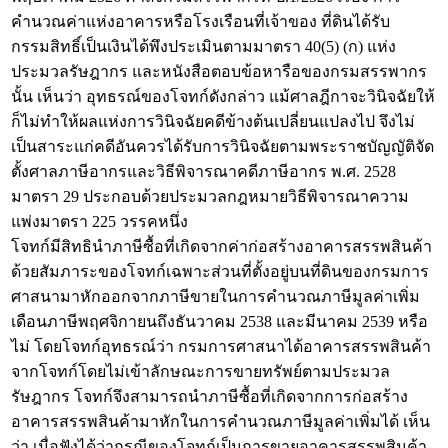
คำนวณค่าแห่งอาคารหรือโรงเรือนที่เจ้าของ ที่ดินได้รับ
กรรมสิทธิ์เป็นเงินได้พึงประเมินตามมาตรา 40(5) (ก) แห่ง
ประมวลรัษฎากร และหนังสือตอบข้อหารือของกรมสรรพากร
นั้น เห็นว่า อุทธรณ์ของโจทก์ดังกล่าว แม้ศาลฎีกาจะวินิจฉัยให้
ก็ไม่ทำให้ผลแห่งการวินิจฉัยคดีข้างต้นเปลี่ยนแปลงไป จึงไม่
เป็นสาระแก่คดีอันควรได้รับการวินิจฉัยตามพระราชบัญญัติจัด
ตั้งศาลภาษีอากรและวิธีพิจารณาคดีภาษีอากร พ.ศ. 2528
มาตรา 29 ประกอบด้วยประมวลกฎหมายวิธีพิจารณาความ
แพ่งมาตรา 225 วรรคหนึ่ง
โจทก์มีสิทธินำภาษีซื้อที่เกิดจากค่าก่อสร้างอาคารสรรพสินค้า
ด้วยสัมภาระของโจทก์เฉพาะส่วนที่ตั้งอยู่บนที่ดินของกรมการ
ศาสนามาหักออกจากภาษีขายในการคำนวณภาษีมูลค่าเพิ่ม
เดือนภาษีพฤศจิกายนถึงธันวาคม 2538 และมีนาคม 2539 หรือ
ไม่ โดยโจทก์อุทธรณ์ว่า กรมการศาสนาได้อาคารสรรพสินค้า
จากโจทก์โดยไม่เข้าลักษณะการขายทรัพย์ตามประมวล
รัษฎากร โจทก์จึงสามารถนำภาษีซื้อที่เกิดจากการก่อสร้าง
อาคารสรรพสินค้ามาหักในการคำนวณภาษีมูลค่าเพิ่มได้ เห็น
ว่า เมื่อฟังได้ว่ากรณีของโจทก์เป็นการขายอาคารสรรพสินค้า