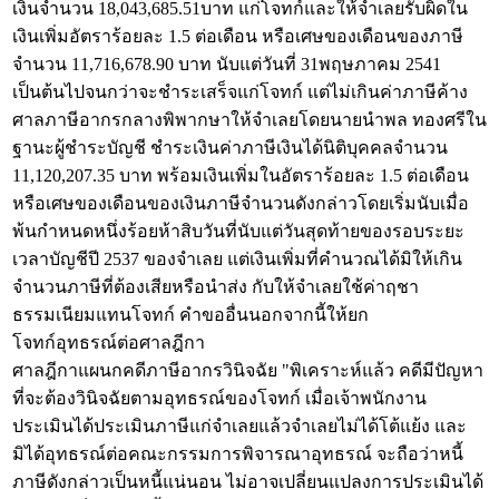
เงินจำนวน 18,043,685.51บาท แก่โจทก์และให้จำเลยรับผิดใน
เงินเพิ่มอัตราร้อยละ 1.5 ต่อเดือน หรือเศษของเดือนของภาษี
จำนวน 11,716,678.90 บาท นับแต่วันที่ 31พฤษภาคม 2541
เป็นต้นไปจนกว่าจะชำระเสร็จแก่โจทก์ แต่ไม่เกินค่าภาษีค้าง
ศาลภาษีอากรกลางพิพากษาให้จำเลยโดยนายนำพล ทองศรีใน
ฐานะผู้ชำระบัญชี ชำระเงินค่าภาษีเงินได้นิติบุคคลจำนวน
11,120,207.35 บาท พร้อมเงินเพิ่มในอัตราร้อยละ 1.5 ต่อเดือน
หรือเศษของเดือนของเงินภาษีจำนวนดังกล่าวโดยเริ่มนับเมื่อ
พ้นกำหนดหนึ่งร้อยห้าสิบวันที่นับแต่วันสุดท้ายของรอบระยะ
เวลาบัญชีปี 2537 ของจำเลย แต่เงินเพิ่มที่คำนวณได้มิให้เกิน
จำนวนภาษีที่ต้องเสียหรือนำส่ง กับให้จำเลยใช้ค่าฤชา
ธรรมเนียมแทนโจทก์ คำขออื่นนอกจากนี้ให้ยก
โจทก์อุทธรณ์ต่อศาลฎีกา
ศาลฎีกาแผนกคดีภาษีอากรวินิจฉัย "พิเคราะห์แล้ว คดีมีปัญหา
ที่จะต้องวินิจฉัยตามอุทธรณ์ของโจทก์ เมื่อเจ้าพนักงาน
ประเมินได้ประเมินภาษีแก่จำเลยแล้วจำเลยไม่ได้โต้แย้ง และ
มิได้อุทธรณ์ต่อคณะกรรมการพิจารณาอุทธรณ์ จะถือว่าหนี้
ภาษีดังกล่าวเป็นหนี้แน่นอน ไม่อาจเปลี่ยนแปลงการประเมินได้