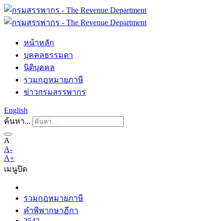
หน้าหลัก
บุคคลธรรมดา
นิติบุคคล
รวมกฎหมายภาษี
ข่าวกรมสรรพากร
English
ค้นหา...
A
A-
A+
เมนู
ปิด
รวมกฎหมายภาษี
คำพิพากษาฏีกา
2542