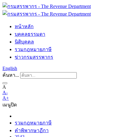
หน้าหลัก
บุคคลธรรมดา
นิติบุคคล
รวมกฎหมายภาษี
ข่าวกรมสรรพากร
English
ค้นหา...
A
A-
A+
เมนู
ปิด
รวมกฎหมายภาษี
คำพิพากษาฏีกา
2542