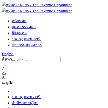
หน้าหลัก
บุคคลธรรมดา
นิติบุคคล
รวมกฎหมายภาษี
ข่าวกรมสรรพากร
English
ค้นหา...
A
A-
A+
เมนู
ปิด
รวมกฎหมายภาษี
คำพิพากษาฏีกา
2542