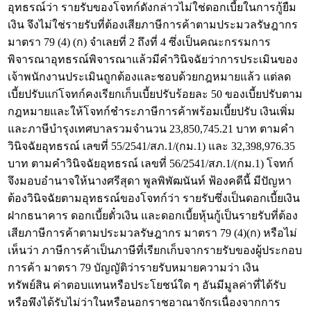
อุทธรณ์ว่า รายรับของโจทก์ดังกล่าวไม่ใช่ดอกเบี้ยในการกู้ยืม
เงิน จึงไม่ใช่รายรับที่ต้องเสียภาษีการค้าตามประมวลรัษฎากร
มาตรา 79 (4) (ก) จำเลยที่ 2 ถึงที่ 4 ซึ่งเป็นคณะกรรมการ
พิจารณาอุทธรณ์พิจารณาแล้วมีคำวินิจฉัยว่าการประเมินของ
เจ้าพนักงานประเมินถูกต้องและชอบด้วยกฎหมายแล้ว แต่ลด
เบี้ยปรับแก่โจทก์คงเรียกเก็บเบี้ยปรับร้อยละ 50 ของเบี้ยปรับตาม
กฎหมายและให้โจทก์ชำระภาษีการค้าพร้อมเบี้ยปรับ เงินเพิ่ม
และภาษีบำรุงเทศบาลรวมจำนวน 23,850,745.21 บาท ตามคำ
วินิจฉัยอุทธรณ์ เลขที่ 55/2541/สภ.1/(กม.1) และ 32,398,976.35
บาท ตามคำวินิจฉัยอุทธรณ์ เลขที่ 56/2541/สภ.1/(กม.1) โจทก์
จึงมอบอำนาจให้นางศรีสุดา พูลพิพัฒนันท์ ฟ้องคดีนี้ มีปัญหา
ต้องวินิจฉัยตามอุทธรณ์ของโจทก์ว่า รายรับซึ่งเป็นดอกเบี้ยเงิน
ฝากธนาคาร ดอกเบี้ยตั๋วเงิน และดอกเบี้ยหุ้นกู้เป็นรายรับที่ต้อง
เสียภาษีการค้าตามประมวลรัษฎากร มาตรา 79 (4)(ก) หรือไม่
เห็นว่า ภาษีการค้าเป็นภาษีที่เรียกเก็บจากรายรับของผู้ประกอบ
การค้า มาตรา 79 บัญญัติว่ารายรับหมายความว่า เงิน
ทรัพย์สิน ค่าตอบแทนหรือประโยชน์ใด ๆ อันมีมูลค่าที่ได้รับ
หรือพึงได้รับไม่ว่าในหรือนอกราชอาณาจักรเนื่องจากการ