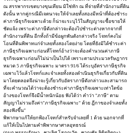
ณ สรรพากรเขตบางขุนเทียน มิใช่หัก ณ ที่จ่ายที่สำนักงานที่ดิน
ดังนั้น หากคู่กรณีมีเจตนาจะให้จำเลยทั้งสองมีหน้าที่ต้องชำระ
ค่าภาษีธุรกิจเฉพาะด้วย ก็น่าจะระบุไว้ในสัญญาจะซื้อขายให้
ชัดแจ้ง เพราะค่าภาษีดังกล่าวจะต้องไปชำระต่างหากจากที่
สำนักงานที่ดิน อีกทั้งถ้ามีข้อผูกพันดังกล่าวจริง โจทก์คงไม่
โอนที่ดินพิพาทแก่จำเลยทั้งสองโดยง่าย โดยที่ยังมิได้ชำระค่า
ภาษีธุรกิจเฉพาะก่อนที่โจทก์อ้างว่าจะต้องคำนวณค่าภาษี
ธุรกิจเฉพาะก่อนก็ไม่น่าเป็นไปได้ เพราะตามประมวลรัษฎากร
หมวด 5 ภาษีธุรกิจเฉพาะ มาตรา 91/6 ได้ระบุอัตราภาษีธุรกิจ
เฉพาะไว้แล้วโจทก์และจำเลยทั้งสองดำเนินธุรกิจเกี่ยวกับที่ดิน
มาโดยตลอดจึงน่าจะรู้เกี่ยวกับอัตราภาษีดังกล่าวและสามารถ
ที่จะคำนวณได้ว่าจะต้องชำระค่าภาษีธุรกิจเฉพาะเท่าใดข้อ
อ้างของโจทก์จึงมีน้ำหนักน้อย ฟังได้ว่า คำว่า "ภาษี" ตาม
สัญญาไม่รวมถึงค่า"ภาษีธุรกิจเฉพาะ" ด้วย ฎีกาของจำเลยทั้ง
สองฟังขึ้น"
พิพากษาแก้ให้ยกฟ้องโจทก์สำหรับจำเลยที่ 1 ด้วย นอกจากที่
แก้ให้เป็นไปตามคำพิพากษาศาลอุทธรณ์
(กนก พรรณรักษา - ชวเลิศ โสภณวัต - ชาญชัย ลิขิตจิตถะ)