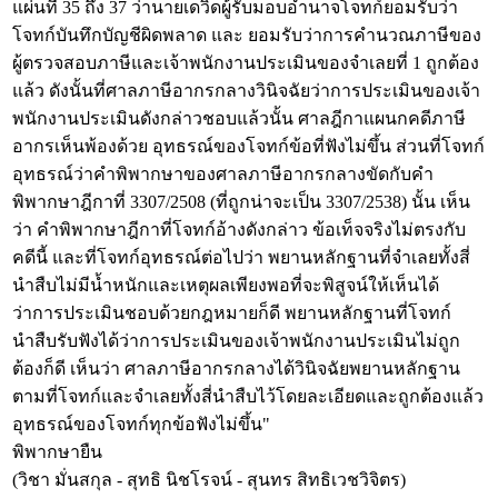
แผ่นที่ 35 ถึง 37 ว่านายเดวิดผู้รับมอบอำนาจโจทก์ยอมรับว่า
โจทก์บันทึกบัญชีผิดพลาด และ ยอมรับว่าการคำนวณภาษีของ
ผู้ตรวจสอบภาษีและเจ้าพนักงานประเมินของจำเลยที่ 1 ถูกต้อง
แล้ว ดังนั้นที่ศาลภาษีอากรกลางวินิจฉัยว่าการประเมินของเจ้า
พนักงานประเมินดังกล่าวชอบแล้วนั้น ศาลฎีกาแผนกคดีภาษี
อากรเห็นพ้องด้วย อุทธรณ์ของโจทก์ข้อที่ฟังไม่ขึ้น ส่วนที่โจทก์
อุทธรณ์ว่าคำพิพากษาของศาลภาษีอากรกลางขัดกับคำ
พิพากษาฎีกาที่ 3307/2508 (ที่ถูกน่าจะเป็น 3307/2538) นั้น เห็น
ว่า คำพิพากษาฎีกาที่โจทก์อ้างดังกล่าว ข้อเท็จจริงไม่ตรงกับ
คดีนี้ และที่โจทก์อุทธรณ์ต่อไปว่า พยานหลักฐานที่จำเลยทั้งสี่
นำสืบไม่มีน้ำหนักและเหตุผลเพียงพอที่จะพิสูจน์ให้เห็นได้
ว่าการประเมินชอบด้วยกฎหมายก็ดี พยานหลักฐานที่โจทก์
นำสืบรับฟังได้ว่าการประเมินของเจ้าพนักงานประเมินไม่ถูก
ต้องก็ดี เห็นว่า ศาลภาษีอากรกลางได้วินิจฉัยพยานหลักฐาน
ตามที่โจทก์และจำเลยทั้งสี่นำสืบไว้โดยละเอียดและถูกต้องแล้ว
อุทธรณ์ของโจทก์ทุกข้อฟังไม่ขึ้น"
พิพากษายืน
(วิชา มั่นสกุล - สุทธิ นิชโรจน์ - สุนทร สิทธิเวชวิจิตร)