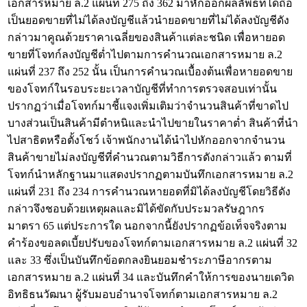
เอกสารหมาย ล.2 แผ่นที่ 275 ถึง 362 มาหักออกผลลัพธ์ที่ได้ถือ
เป็นยอดขายที่ไม่ได้ลงบัญชีแล้วนำยอดขายที่ไม่ได้ลงบัญชีดัง
กล่าวมาคูณด้วยราคาเฉลี่ยของสินค้าแต่ละชนิด เพื่อหายอด
ขายที่โจทก์ลงบัญชีต่ำไปตามการคำนวณเอกสารหมาย ล.2
แผ่นที่ 237 ถึง 252 นั้น เป็นการคำนวณเบื้องต้นเพื่อหายอดขาย
ของโจทก์ในรอบระยะเวลาบัญชีที่ทำการตรวจสอบเท่านั้น
ปรากฏว่าเมื่อโจทก์มาชี้แจงเพิ่มเติมว่าจำนวนสินค้าที่ขาดไป
บางส่วนเป็นสินค้ามีตำหนิและนำไปขายในราคาต่ำ สินค้าที่นำ
ไปสาธิตหรือตั้งโชว์ เจ้าพนักงานได้นำไปหักออกจากจำนวน
สินค้าขายไม่ลงบัญชีที่คำนวณตามวิธีการดังกล่าวแล้ว ตามที่
โจทก์นำหลักฐานมาแสดงปรากฏตามบันทึกเอกสารหมาย ล.2
แผ่นที่ 231 ถึง 234 การคำนวณหายอดที่มิได้ลงบัญชีโดยวิธีดัง
กล่าวจึงชอบด้วยเหตุผลและมิได้ขัดกับประมวลรัษฎากร
มาตรา 65 แต่ประการใด นอกจากนี้ยังปรากฏข้อเท็จจริงตาม
คำร้องขอลดเบี้ยปรับของโจทก์ตามเอกสารหมาย ล.2 แผ่นที่ 32
และ 33 ซึ่งเป็นบันทึกข้อตกลงยินยอมชำระภาษีอากรตาม
เอกสารหมาย ล.2 แผ่นที่ 34 และบันทึกคำให้การของนายเดวิด
อิทธิธนวัฒนา ผู้รับมอบอำนาจโจทก์ตามเอกสารหมาย ล.2