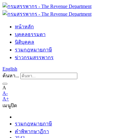
หน้าหลัก
บุคคลธรรมดา
นิติบุคคล
รวมกฎหมายภาษี
ข่าวกรมสรรพากร
English
ค้นหา...
A
A-
A+
เมนู
ปิด
รวมกฎหมายภาษี
คำพิพากษาฏีกา
2542