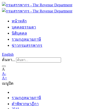
หน้าหลัก
บุคคลธรรมดา
นิติบุคคล
รวมกฎหมายภาษี
ข่าวกรมสรรพากร
English
ค้นหา...
A
A-
A+
เมนู
ปิด
รวมกฎหมายภาษี
คำพิพากษาฏีกา
2541