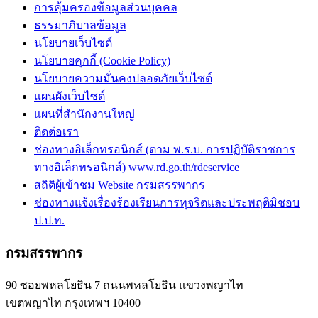
การคุ้มครองข้อมูลส่วนบุคคล
ธรรมาภิบาลข้อมูล
นโยบายเว็บไซต์
นโยบายคุกกี้ (Cookie Policy)
นโยบายความมั่นคงปลอดภัยเว็บไซต์
แผนผังเว็บไซต์
แผนที่สำนักงานใหญ่
ติดต่อเรา
ช่องทางอิเล็กทรอนิกส์ (ตาม พ.ร.บ. การปฏิบัติราชการ
ทางอิเล็กทรอนิกส์) www.rd.go.th/rdeservice
สถิติผู้เข้าชม Website กรมสรรพากร
ช่องทางแจ้งเรื่องร้องเรียนการทุจริตและประพฤติมิชอบ
ป.ป.ท.
กรมสรรพากร
90 ซอยพหลโยธิน 7 ถนนพหลโยธิน แขวงพญาไท
เขตพญาไท กรุงเทพฯ 10400