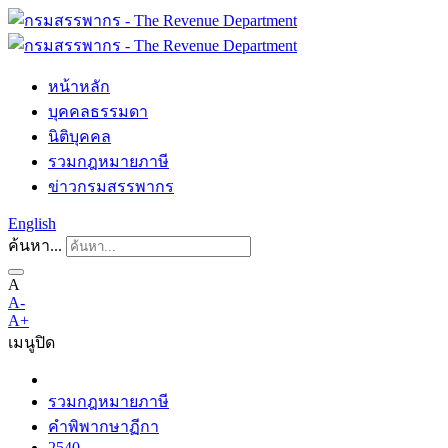
หน้าหลัก
บุคคลธรรมดา
นิติบุคคล
รวมกฎหมายภาษี
ข่าวกรมสรรพากร
English
ค้นหา...
A
A-
A+
เมนู
ปิด
รวมกฎหมายภาษี
คำพิพากษาฏีกา
2540