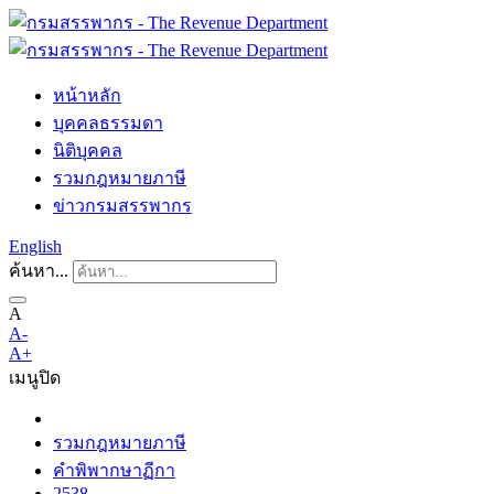
หน้าหลัก
บุคคลธรรมดา
นิติบุคคล
รวมกฎหมายภาษี
ข่าวกรมสรรพากร
English
ค้นหา...
A
A-
A+
เมนู
ปิด
รวมกฎหมายภาษี
คำพิพากษาฏีกา
2538