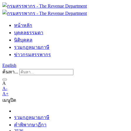
หน้าหลัก
บุคคลธรรมดา
นิติบุคคล
รวมกฎหมายภาษี
ข่าวกรมสรรพากร
English
ค้นหา...
A
A-
A+
เมนู
ปิด
รวมกฎหมายภาษี
คำพิพากษาฏีกา
2536