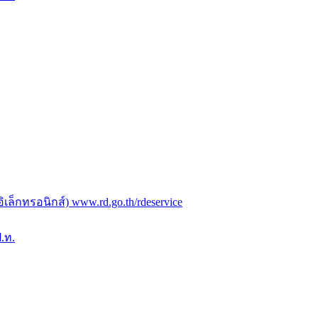
ล็กทรอนิกส์) www.rd.go.th/rdeservice
.ท.