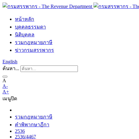
หน้าหลัก
บุคคลธรรมดา
นิติบุคคล
รวมกฎหมายภาษี
ข่าวกรมสรรพากร
English
ค้นหา...
A
A-
A+
เมนู
ปิด
รวมกฎหมายภาษี
คำพิพากษาฏีกา
2536
2536/4467