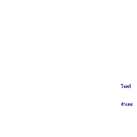
โจทก์
จำเลย