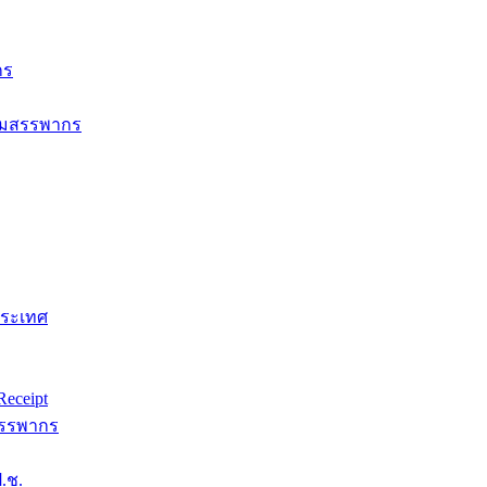
กร
กรมสรรพากร
ประเทศ
eceipt
สรรพากร
.ช.