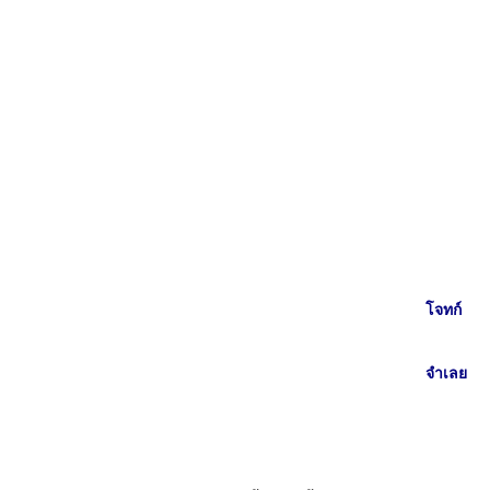
โจทก์
จำเลย