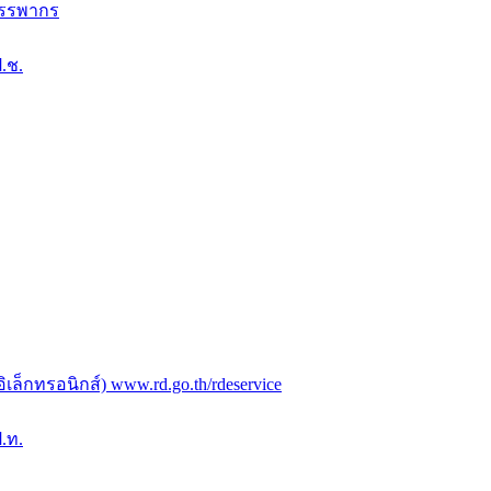
สรรพากร
.ช.
ล็กทรอนิกส์) www.rd.go.th/rdeservice
.ท.