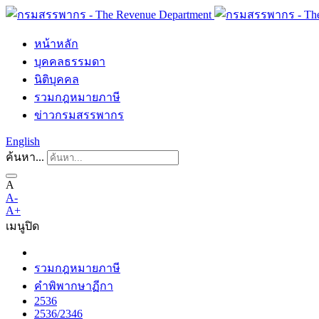
หน้าหลัก
บุคคลธรรมดา
นิติบุคคล
รวมกฎหมายภาษี
ข่าวกรมสรรพากร
English
ค้นหา...
A
A-
A+
เมนู
ปิด
รวมกฎหมายภาษี
คำพิพากษาฏีกา
2536
2536/2346