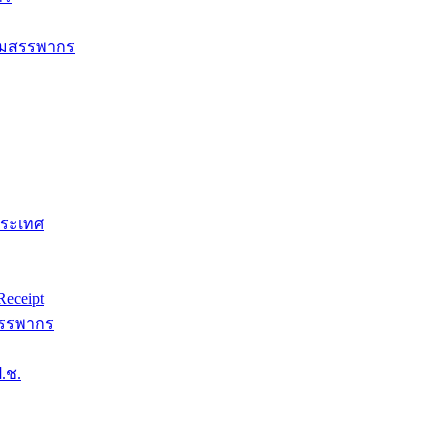
กรมสรรพากร
ประเทศ
eceipt
สรรพากร
.ช.