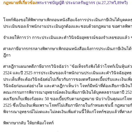
กฎหมายที่เกี่ยวข้อง
พระราชบัญญัติ ประมวลรัษฎากร (ม.27,27ทวิ,89ทวิ)
โจทก์ฟ้องขอให้พิพากษาเพิกถอนหนังสือแจ้งการประเมินภาษีเงินได้บุ
ประเมินของเจ้าพนักงานประเมินถูกต้องและชอบด้วยกฎหมาย ขอศาลพิพาก
จำเลยให้การว่า การะประเมินและคำวินิจฉัยอุทธรณ์ของจำเลยชอบแล้ว 
ศาลภาษีอากรกรกลางพิพากษาเพิกถอนหนังสือแจ้งการประเมินภาษีเงินไ
ฎีกา
ศาลฎีกาแผนกคดีภาษีอากรวินิจฉัยว่า "ข้อเท็จจริงฟังได้ว่าโจทก์เป็นหุ้น
2524 และปี 2525 การประเมินของเจ้าพนักงานประเมินและคำวินิจฉัยอุทธร
ประเด็นที่จะต้องวินิจฉัยต่อไปเกี่ยวกับการของดหรือลดเบี้ยปรับและเงิน
วินิจฉัยก่อนแต่อย่างใด และศาลฎีกาเห็นว่า โจทก์มีหน้าที่ต้องเสียภาษีเงิน
คณะกรรมการพิจารณาอุทธรณ์ลดเงินเพิ่มภาษีเงินได้บุคคลธรรมดาปี 2524 
คงเรียกเก็บเพียงร้อยละ 50 ของเบี้ยปรับตามกฎหมาย นับว่าเป็นคุณแก่โจทก
2525 ซึ่งเป็นเงินเพิ่มเพราะโจทก์ไม่เสียภาษีภายในกำหนดเช่นนี้ กฎห
พิจารณาอุทธรณ์ไม่งดและไม่ลดเงินเพิ่มส่วนนี้ให้แก่โจทก์ชอบแล้วที่ศ
พิพากษากลับ ให้ยกฟ้องโจทก์