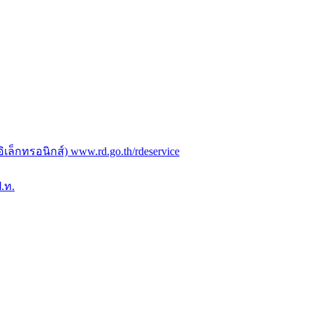
ล็กทรอนิกส์) www.rd.go.th/rdeservice
.ท.