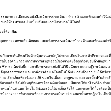
คคลธรรมดาและเพิกถอนหนังสือแจ้งการประเมินภาษีการค้าและเพิกถอนคำวิ
ษาให้งดปรับลดเงินเบี้ยปรับและภาษีเทศบาลให้โจทก์
ขอให้ยกฟ้อง
ด้บุคคลธรรมดาแล้วเพิกถอนแบบแจ้งการประเมินภาษีการค้าและเพิกถอนคำ
ส่วนกับนายสันติพงศ์ในห้างหุ้นส่วนสามัญไม่จดทะเบียนในการค้าตึกแถวและที่
ณ์ของคณะกรรมการพิจารณาอุทธรณ์ของจำเลยจึงถูกต้องชอบด้วยกฎหมายแล้ว อุ
เพิ่ม ซึ่งประเด็นข้อนี้ศาลภาษีอากรกลางยังมิได้วินิจฉัยมา แต่ศาลฎีกาเห็
ได้บุคคลธรรมดา และภาษีการค้า แต่โจทก์ไม่ได้เสีย กลับอ้างว่าเงินได้หรือราย
คงเรียกเก็บเพียงร้อยละ 50 ของเงินเพิ่มตามกฎหมาย และลดเบี้ยปรับสำหร
์มากแล้ว จึงไม่มีเหตุที่จะงดหรือลดเงินเพิ่มและเบี้ยปรับให้แก่โจทก์อีก 
มายกำหนดไว้แน่นอน โดยไม่มีข้อยกเว้นให้งดเก็บเสียได้ และจะลดได้ก็จะ
าลภาษีอากรกลางพิพากษาเพิกถอนการประเมินขอจำเลยมานั้นศาลฎีกาไม่เห็นพ้