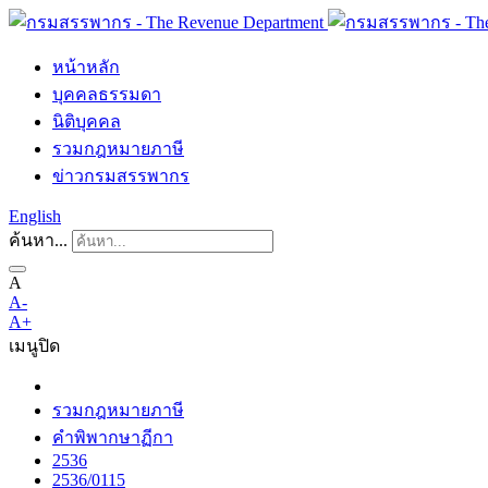
หน้าหลัก
บุคคลธรรมดา
นิติบุคคล
รวมกฎหมายภาษี
ข่าวกรมสรรพากร
English
ค้นหา...
A
A-
A+
เมนู
ปิด
รวมกฎหมายภาษี
คำพิพากษาฏีกา
2536
2536/0115