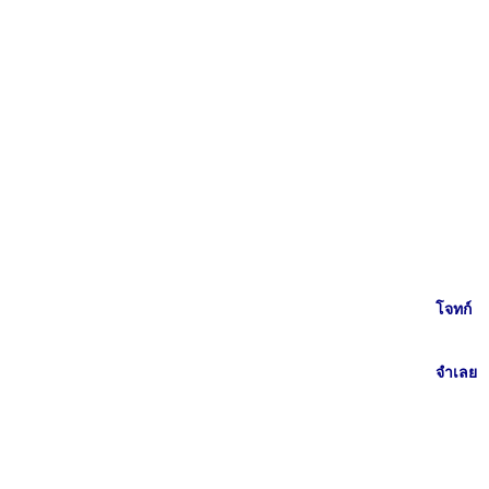
โจทก์
จำเลย