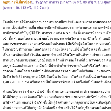
กฎหมายที่เกี่ยวข้อง
ป. รัษฎากร มาตรา (มาตรา 86 ทวิ, 89 ทวิ) พ.ร.บ.ศุล
(มาตรา 10, 112 ทวิ, 112 จัตวา)
โจทก์ฟ้องขอให้ศาลพิพากษาว่าประกาศยึดทรัพย์และประกาศขายทอดตลาดทร
อากร เป็นข้อพิพาทเกี่ยวกับการยึดทรัพย์และประกาศขายทอดตลาดทรัพย์ต
ภาษีอากรดังที่บัญญัติไว้ในมาตรา 7 แห่ง พ.ร.บ. จัดตั้งศาลภาษีอากร ฯ
เข้าชิ้นส่วนอะไหล่รถยนต์วอลโว่จากประเทศสวีเดน รวม 47 ครั้ง จำเลยม
แสดงรายการและราคาเครื่องอะไหล่รถยนต์ที่บริษัทผู้ผลิตในต่างประเทศได
ไปตามบัญชีราคาอะไหล่ดังกล่าว ถ้าอะไหล่รถยนต์ชิ้นใดที่จำเลยสั่งแล
เป็นราคาอันแท้จริงในท้องตลาด จำเลยได้ยื่นใบขนสินค้าขาเข้าและแ
ส่วนประกอบครบชุดสมบูรณ์ ต่อมาเจ้าหน้าที่ของโจทก์ที่ 1 ตรวจพบว่า ส
สมบูรณ์และสำแดงราคาสินค้าที่นำเข้าต่ำกว่าราคาอันแท้จริงในท้องตลา
ราคาอะไหล่ซึ่งจำเลยมีหน้าที่ต้องสำแดงราคาเพิ่มขึ้นอีกร้อยละ 75 ของ
คิดถึงวันที่ 31 กรกฎาคม 2528 อันเป็นวันถัดจากวันฟ้อง คิดเป็นเงินเพิ
1,403,201.16 บาท พร้อมดอกเบี้ยในอัตราร้อยละเจ็ดครึ่งต่อปี นับแต่วันฟ
จำเลยให้การว่า จำเลยนำเข้าชิ้นส่วนถอดแยกของส่วนประกอบและอุปกรณ์คร
มิได้มีวัตถุประสงค์และมิได้ประกอบกิจการซ่อมแซมรถยนต์หรือนำเข้ามา
บริษัทสวีเดนมอเตอร์ จำกัด ซี่งเป็นผู้จัดจำหน่ายแก่ลูกค้าต่อไปแต่เพียง
จำหน่ายรถยนต์ให้แก่ลูกค้าอีกต่อหนึ่ง จำเลยไม่ได้ยื่นบัญชีราคาอะไหล่รถยน