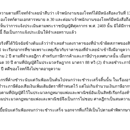
ได้ความตามที่โจทก์จำเลยนำสืบว่า เจ้าพนักงานของโจทก์ได้มีหนังสือลงวันท
านของโจทก์ตามเอกสารหมาย ล.30 และต่อมาเจ้าพนักงานของโจทก์มีหนังสือถึ
็นว่าการแจ้งประเมินตามพระราชบัญญัติศุลกากร พ.ศ. 2469 นั้น มิได้ม
ี้ ถือเป็นการแจ้งประเมินให้จำเลยทราบแล้ว
จริงที่ได้วินิจฉัยข้างต้นแล้วว่าจำเลยสำแดงราคาของที่นำเข้าผิดสภาพขอ
ี่ 1 จะเรียกอากรที่ขาดเพราะเหตุเกี่ยวกับราคาของที่จำเลยนำเข้าจึงมีอายุค
2 ปี ตามที่จำเลยฎีกา สำหรับภาษีการค้าและภาษีบำรุงเทศบาลนั้น เมื่อก
 10 ปี ตามที่บัญญัติในประมวลรัษฎากร มาตรา 88 ทวิ (2) จำเลยชำระภาษี
0 ปี คดีของโจทก์จึงไม่ขาดอายุความ
อากรที่ค้างชำระนับแต่วันฟ้องเป็นต้นไปจนกว่าจะชำระเสร็จสิ้นนั้น ในเรื่อง
ะภาษีต้องเสียเงินเพิ่มเติมอัตราที่กำหนดไว้ แต่ไม่เกินจำนวนเงินภาษีอากร
้ยตามที่บัญญัติไว้ในประมวลกฎหมายแพ่งและพาณิชย์อันเป็นสิทธิเรียกร้องทั่ว
ยตามประมวลกฎหมายแพ่งและพาณิชย์จึงเป็นการไม่ชอบ ศาลฎีกาเป็นสมความแ
บี้ยนับแต่วันฟ้องจนกว่าจะชำระเสร็จ นอกจากที่แก้ให้เป็นไปตามคำพิพากษ