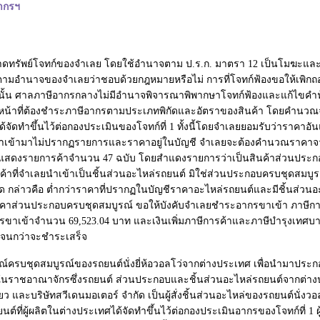
กากรฯ
ัพย์โจทก์ของจำเลย โดยใช้อำนาจตาม ป.ร.ก. มาตรา 12 เป็นโมฆะและขอให้
ามอำนาจของจำเลยว่าชอบด้วยกฎหมายหรือไม่ การที่โจทก์ฟ้องขอให้เพิกถอน
 ดังนั้น ศาลภาษีอากรกลางไม่มีอำนาจพิจารณาพิพากษาโจทก์ฟ้องและแก้ไขคำฟ้
ีหน้าที่ต้องชำระภาษีอากรตามประเภทพิกัดและอัตราของสินค้า โดยคำนวณจาก
้จัดทำขึ้นไว้ต่อกองประเมินของโจทก์ที่ 1 ทั้งนี้โดยจำเลยยอมรับว่าราคา
ะนำเข้ามาไม่ปรากฏรายการและราคาอยู่ในบัญชี จำเลยจะต้องคำนวณราคาจากร
บบแสดงรายการค้าจำนวน 47 ฉบับ โดยสำแดงรายการว่าเป็นสินค้าส่วนประ
ินค้าที่จำเลยนำเข้าเป็นชิ้นส่วนอะไหล่รถยนต์ มิใช่ส่วนประกอบครบชุดสมบ
ด กล่าวคือ ต่ำกว่าราคาที่ปรากฏในบัญชีราคาอะไหล่รถยนต์และมีชิ้นส่วนอ
ราคาส่วนประกอบครบชุดสมบูรณ์ ขอให้บังคับจำเลยชำระอากรขาเข้า ภาษีการค้
่มอากรขาเข้าจำนวน 69,523.04 บาท และเงินเพิ่มภาษีการค้าและภาษีบำรุงเทศบ
้องจนกว่าจะชำระเสร็จ
บชุดสมบูรณ์ของรถยนต์นั่งยี่ห้อวอลโว่จากต่างประเทศ เพื่อนำมาประกอบเป
ในราชอาณาจักรซึ่งรถยนต์ ส่วนประกอบและชิ้นส่วนอะไหล่รถยนต์จากต่างประ
ผู้เดียว และบริษัทสวีเดนมอเตอร์ จำกัด เป็นผู้สั่งชิ้นส่วนอะไหล่ของรถยนต์
ต์ที่ผู้ผลิตในต่างประเทศได้จัดทำขึ้นไว้ต่อกองประเมินอากรของโจทก์ที่ 1 ผู