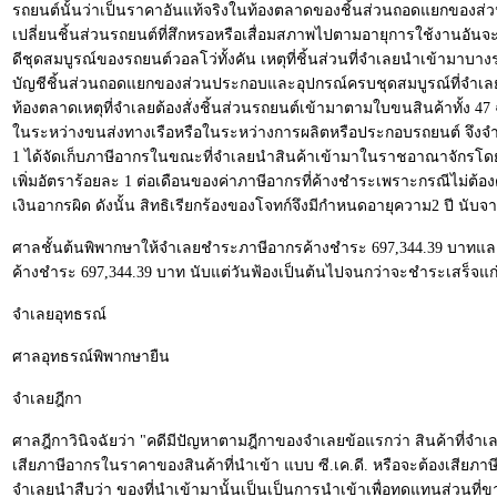
รถยนต์นั้นว่าเป็นราคาอันแท้จริงในท้องตลาดของชิ้นส่วนถอดแยกของส่ว
เปลี่ยนชิ้นส่วนรถยนต์ที่สึกหรอหรือเสื่อมสภาพไปตามอายุการใช้งานอันจะ
ดีชุดสมบูรณ์ของรถยนต์วอลโว่ทั้งคัน เหตุที่ชิ้นส่วนที่จำเลยนำเข้าม
บัญชีชิ้นส่วนถอดแยกของส่วนประกอบและอุปกรณ์ครบชุดสมบูรณ์ที่จำเลยยื่
ท้องตลาดเหตุที่จำเลยต้องสั่งชิ้นส่วนรถยนต์เข้ามาตามใบขนสินค้าทั้ง 47
ในระหว่างขนส่งทางเรือหรือในระหว่างการผลิตหรือประกอบรถยนต์ จึงจำเป็น
1 ได้จัดเก็บภาษีอากรในขณะที่จำเลยนำสินค้าเข้ามาในราชอาณาจักรโดยถูกต
เพิ่มอัตราร้อยละ 1 ต่อเดือนของค่าภาษีอากรที่ค้างชำระเพราะกรณีไม่ต
เงินอากรผิด ดังนั้น สิทธิเรียกร้องของโจทก์จึงมีกำหนดอายุความ2 ปี น
ศาลชั้นต้นพิพากษาให้จำเลยชำระภาษีอากรค้างชำระ 697,344.39 บาทและเงิน
ค้างชำระ 697,344.39 บาท นับแต่วันฟ้องเป็นต้นไปจนกว่าจะชำระเสร็จแก
จำเลยอุทธรณ์
ศาลอุทธรณ์พิพากษายืน
จำเลยฎีกา
ศาลฎีกาวินิจฉัยว่า "คดีมีปัญหาตามฎีกาของจำเลยข้อแรกว่า สินค้าที่จำเลยน
เสียภาษีอากรในราคาของสินค้าที่นำเข้า แบบ ซี.เค.ดี. หรือจะต้องเสีย
จำเลยนำสืบว่า ของที่นำเข้ามานั้นเป็นเป็นการนำเข้าเพื่อทดแทนส่วนที่ข