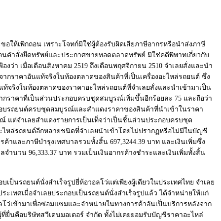
เพิกถอน เพราะโจทก์มิใช่ผู้ต้องรับผิดเสียภาษีอากรหรือนำส่งภาษี
คำสั่งยึดทรัพย์และประกาศขายทอดตลาดทรัพย์ มิใช่คดีพิพาทเกี่ยวกับ
องว่า เมื่อเดือนสิงหาคม 2519 ถึงเดือนพฤศจิกายน 2510 จำเลยสั่งและนำ
ราคาอันแท้จริงในท้องตลาดของสินค้าที่เป็นเครื่องอะไหล่รถยนต์ ซึ่ง
อันแท้จริงในท้องตลาดของราคาอะไหล่รถยนต์ที่จำเลยสั่งและนำเข้ามาเป็น
าคาที่เป็นส่วนประกอบครบชุดสมบูรณ์เพิ่มขึ้นอีกร้อยละ 75 และถือว่า
กอบรถยนต์ครบชุดสมบูรณ์และสำแดงราคาของสินค้าที่นำเข้าในราคา
ูรณ์ แต่จำเลยสำแดงรายการเป็นเท็จว่าเป็นชิ้นส่วนประกอบครบชุด
ะไหล่รถยนต์อีกหลายชนิดที่จำเลยนำเข้าโดยไม่ปรากฏหรือไม่มีในบัญชี
าและภาษีบำรุงเทศบาลรวมทั้งสิ้น 697,3244.39 บาท และเงินเพิ่มซึ่ง
าลจำนวน 96,333.37 บาท รวมเป็นเงินอากรค้างชำระและเงินเพิ่มทั้งสิ้น
็นรถยนต์นั่งสำเร็จรูปยี่ห้อวอลโว่แต่เพียงผู้เดียวในประเทศไทย จำเลย
เทศเมื่อจำเลยประกอบเป็นรถยนต์นั่งสำเร็จรูปแล้ว ได้จำหน่ายให้แก่
นั่งวอลโว่เข้ามาเพื่อซ่อมแซมและจำหน่ายในทางการค้าอันเป็นบริการหลังจาก
้ที่ยื่นคือบริษัทสวีเดนมอเตอร์ จำกัด ทั้งไม่เคยยอมรับบัญชีราคาอะไหล่