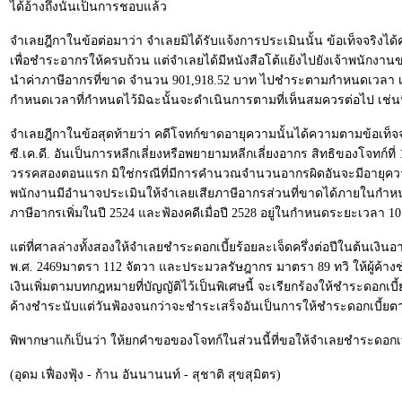
ได้อ้างถึงนั้นเป็นการชอบแล้ว
จำเลยฎีกาในข้อต่อมาว่า จำเลยมิได้รับแจ้งการประเมินนั้น ข้อเท็จจริง
เพื่อชำระอากรให้ครบถ้วน แต่จำเลยได้มีหนังสือโต้แย้งไปยังเจ้าพนักง
นำค่าภาษีอากรที่ขาด จำนวน 901,918.52 บาท ไปชำระตามกำหนดเวลา เห
กำหนดเวลาที่กำหนดไว้มิฉะนั้นจะดำเนินการตามที่เห็นสมควรต่อไป เช่นน
จำเลยฎีกาในข้อสุดท้ายว่า คดีโจทก์ขาดอายุความนั้นได้ความตามข้อเท็จ
ซี.เค.ดี. อันเป็นการหลีกเลี่ยงหรือพยายามหลีกเลี่ยงอากร สิทธิของโจทก์ท
วรรคสองตอนแรก มิใช่กรณีที่มีการคำนวณจำนวนอากรผิดอันจะมีอายุความ 
พนักงานมีอำนาจประเมินให้จำเลยเสียภาษีอากรส่วนที่ขาดได้ภายในกำหนด
ภาษีอากรเพิ่มในปี 2524 และฟ้องคดีเมื่อปี 2528 อยู่ในกำหนดระยะเวลา 1
แต่ที่ศาลล่างทั้งสองให้จำเลยชำระดอกเบี้ยร้อยละเจ็ดครึ่งต่อปีในต้นเงิน
พ.ศ. 2469มาตรา 112 จัตวา และประมวลรัษฎากร มาตรา 89 ทวิ ให้ผู้ค้างชำร
เงินเพิ่มตามบทกฎหมายที่บัญญัติไว้เป็นพิเศษนี้ จะเรียกร้องให้ชำระดอกเบี
ค้างชำระนับแต่วันฟ้องจนกว่าจะชำระเสร็จอันเป็นการให้ชำระดอกเบี้
พิพากษาแก้เป็นว่า ให้ยกคำขอของโจทก์ในส่วนนี้ที่ขอให้จำเลยชำระดอกเ
(อุดม เฟื่องฟุ้ง - ก้าน อันนานนท์ - สุชาติ สุขสุมิตร)