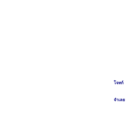
โจทก์
จำเลย