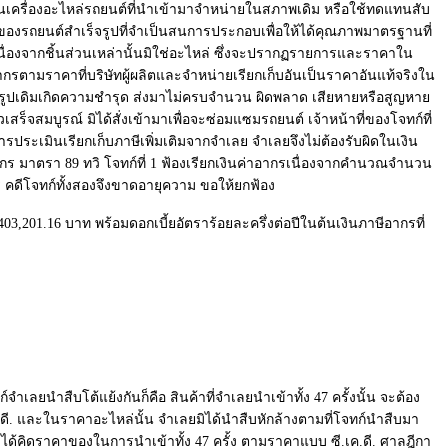
นเครื่องอะไหล่รถยนต์ที่นำเข้ามาจำหน่ายในสภาพเดิม หรือใช้ทดแทนสับ
อยของรถยนต์สำเร็จรูปที่จำเป็นสนการประกอบเพื่อให้ได้คุณภาพมาตรฐานที่
นื่องจากชิ้นส่วนเหล่านั้นมิใช่อะไหล่ ซึ่งจะปรากฏรายการและราคาใน
กรตามราคาที่บริษัทผู้ผลิตและจำหน่ายเรียกเก็บอันเป็นราคาอันแท้จริงใน
ำเร็จรูปเดิมเกิดความชำรุด ส่งมาไม่ครบจำนวน ผิดพลาด เสียหายหรือสูญหาย
จสมบูรณ์ มิได้สั่งเข้ามาเพื่อจะซ่อมแซมรถยนต์ เจ้าหน้าที่ของโจทก์ที่
ประเมินเรียกเก็บภาษีเพิ่มเติมจากจำเลย จำเลยจึงไม่ต้องรับผิดในเงิน
ร มาตรา 89 ทวิ โจทก์ที่ 1 ฟ้องเรียกเงินค่าอากรเนื่องจากคำนวณจำนวน
 คดีโจทก์ทั้งสองจึงขาดอายุความ ขอให้ยกฟ้อง
,201.16 บาท พร้อมดอกเบี้ยอัตราร้อยละครึ่งต่อปีในต้นเงินภาษีอากรที่
เลยนำสืบโต้แย้งกันก็คือ สินค้าที่จำเลยนำเข้าทั้ง 47 ครั้งนั้น จะต้อง
ี. และในราคาอะไหล่นั้น จำเลยมิได้นำสืบหักล้างตามที่โจทก์นำสืบมา
งได้คิดราคาของในการนำเข้าทั้ง 47 ครั้ง ตามราคาแบบ ซี.เค.ดี. ศาลฎีกา