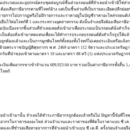
นประกอบและอุปกรณ์ครบชุดสมบูรณ์ชิ้นส่วนรถยนต์ที่จำเลยนำเข้ามิใช่ส่ว
ต้องเสียภาษีอากรตามที่โจทก์อ้าง แต่เป็นชิ้นส่วนที่เป็นรายละเอียดปลีกย่
าบางรายการไม่ปรากฏหรือไม่มีรายการและราคาอยู่ในบัญชีราคาอะไหล่รถยนต์เ
นไว้ต่อโจทก์ที่ 1 และกระทรวงอุตสาหกรรม ดังนั้นจำเลยจึงต้องเสียภาษีอา
 ฉบับเนื่องจากชิ้นส่วนที่จำเลยเคยสั่งเข้ามาเพื่อประกอบเป็นรถยนต์นั่งส
ต้องสั่งเข้ามาทดแทนเพื่อจะได้ทำการประกอบรถยนต์ตั่งสำเร็จรูปให้แล้วเสร็
้องแล้วและเป็นการผูกพันโจทก์ทั้งสองทั้งโจทก์ไม่เคยประเมินหรือแจ้งการ
้องด้วยพระราชบัญญัติศุลกากร พ.ศ. 2469 มาตรา 112 จัตวาและประมวลรัษฎาก
ับจากวันที่นำของเข้าตามมาตรา 19 และมาตรา 88 ทวิ (1) แห่งประมวลรัษฎากร
เพิ่มอากรขาเข้าจำนวน 609,923.04 บาท รวมเป็นค่าภาษีอากรทั้งสิ้น 1,403
่โจทก์
ำเข้ามานั้น จำเลยได้ชำระภาษีอากรถูกต้องแล้วหรือไม่ ปัญหานี้ข้อที่โจทก์จำ
ภาษีอากรในราคาของอะไหล่ ส่วนจำนวนและราคาของที่คิดในราคาแบบ ซี.เค.ด
าดและที่ชำรุดเสียหายจากการที่จำเลยนำเข้าแบบ ซี.เค.ดี. ครั้งก่อนจำเลยจึ