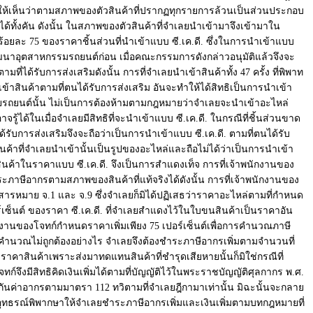
ให้เห็นว่าตามสภาพของตัวสินค้าที่ปรากฏทุกรายการล้วนเป็นส่วนประกอบ
้ทั้งคัน ดังนั้น ในสภาพของตัวสินค้าที่จำเลยนำเข้ามาจึงเข้ามาใน
กร้อยละ 75 ของราคาชิ้นส่วนที่นำเข้าแบบ ซี.เค.ดี. ซึ่งในการนำเข้าแบบ
พัฒนาอุตสาหกรรมรถยนต์ก่อน เมื่อคณะกรรมการดังกล่าวอนุมัติแล้วจึงจะ
ได้รับการส่งเสริมดังนั้น การที่จำเลยนำเข้าสินค้าทั้ง 47 ครั้ง ที่พิพาท
าสินค้าตามที่ตนได้รับการส่งเสริม อันจะทำให้ได้สิทธิเป็นการนำเข้า
น่ายรถยนต์นั้น ไม่เป็นการต้องห้ามตามกฎหมายว่าจำเลยจะนำเข้าอะไหล่
ู้ได้ในเมื่อจำเลยมีสิทธิที่จะนำเข้าแบบ ซี.เค.ดี. ในกรณีที่ชิ้นส่วนขาด
การส่งเสริมจึงจะถือว่าเป็นการนำเข้าแบบ ซี.เค.ดี. ตามที่ตนได้รับ
ินค้าที่จำเลยนำเข้านั้นเป็นรูปของอะไหล่และถือไม่ได้ว่าเป็นการนำเข้า
นค้าในราคาแบบ ซี.เค.ดี. จึงเป็นการสำแดงเท็จ การที่เจ้าพนักงานของ
ะภาษีอากรตามสภาพของสินค้าที่แท้จริงได้ดังนั้น การที่เจ้าพนักงานของ
สารหมาย จ.1 และ จ.9 ซึ่งจำเลยก็มิได้ปฏิเสธว่าราคาอะไหล่ตามที่กำหนด
ร์เซ็นต์ ของราคา ซี.เค.ดี. ที่จำเลยสำแดงไว้ในใบขนสินค้าเป็นราคาอัน
พนักงานของโจทก์กำหนดราคาเพิ่มเพียง 75 เปอร์เซ็นต์เพื่อการคำนวณภาษี
าคำนวณไม่ถูกต้องอย่างไร จำเลยจึงต้องชำระภาษีอากรเพิ่มตามจำนวนที่
ดราคาสินค้าเพราะส่งมาทดแทนสินค้าที่ชำรุดเสียหายนั้นก็มิใช่กรณีที่
ึงมีสิทธิคิดเงินเพิ่มได้ตามที่บัญญัติไว้ในพระราชบัญญัติศุลกากร พ.ศ.
ะกันค่าอากรตามมาตรา 112 ทวิตามที่จำเลยฎีกามาเท่านั้น มิฉะนั้นจะกลาย
ี่ศาลอุทธรณ์พิพากษาให้จำเลยชำระภาษีอากรเพิ่มและเงินเพิ่มตามบทกฎหมายที่