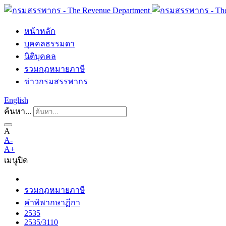
หน้าหลัก
บุคคลธรรมดา
นิติบุคคล
รวมกฎหมายภาษี
ข่าวกรมสรรพากร
English
ค้นหา...
A
A-
A+
เมนู
ปิด
รวมกฎหมายภาษี
คำพิพากษาฏีกา
2535
2535/3110