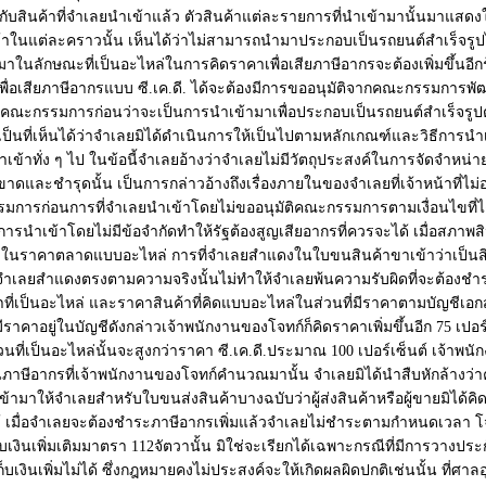
สินค้าที่จำเลยนำเข้าแล้ว ตัวสินค้าแต่ละรายการที่นำเข้ามานั้นมาแสดง
ข้าในแต่ละคราวนั้น เห็นได้ว่าไม่สามารถนำมาประกอบเป็นรถยนต์สำเร็จรูปได
้ามาในลักษณะที่เป็นอะไหล่ในการคิดราคาเพื่อเสียภาษีอากรจะต้องเพิ่มขึ้นอี
คาเพื่อเสียภาษีอากรแบบ ซี.เค.ดี. ได้จะต้องมีการขออนุมัติจากคณะกรรมการ
ากคณะกรรมการก่อนว่าจะเป็นการนำเข้ามาเพื่อประกอบเป็นรถยนต์สำเร็จรูปตามที่
ที่เห็นได้ว่าจำเลยมิได้ดำเนินการให้เป็นไปตามหลักเกณฑ์และวิธีการนำเข้
นำเข้าทั่ง ๆ ไป ในข้อนี้จำเลยอ้างว่าจำเลยไม่มีวัตถุประสงค์ในการจัดจำห
และชำรุดนั้น เป็นการกล่าวอ้างถึงเรื่องภายในของจำเลยที่เจ้าหน้าที่ไม่อาจร
ารก่อนการที่จำเลยนำเข้าโดยไม่ขออนุมัติคณะกรรมการตามเงื่อนไขที่ได้รับ
ีการนำเข้าโดยไม่มีข้อจำกัดทำให้รัฐต้องสูญเสียอากรที่ควรจะได้ เมื่อสภาพส
อเก็บในราคาตลาดแบบอะไหล่ การที่จำเลยสำแดงในใบขนสินค้าขาเข้าว่าเป็นสิ
ว่าจำเลยสำแดงตรงตามความจริงนั้นไม่ทำให้จำเลยพ้นความรับผิดที่จะต้องชำร
ี่เป็นอะไหล่ และราคาสินค้าที่คิดแบบอะไหล่ในส่วนที่มีราคาตามบัญชีเอก
ราคาอยู่ในบัญชีดังกล่าวเจ้าพนักงานของโจทก์ก็คิดราคาเพิ่มขึ้นอีก 75 เปอ
่วนที่เป็นอะไหล่นั้นจะสูงกว่าราคา ซี.เค.ดี.ประมาณ 100 เปอร์เซ็นต์ เจ้า
ินภาษีอากรที่เจ้าพนักงานของโจทก์คำนวณมานั้น จำเลยมิได้นำสืบหักล้างว่
ข้ามาให้จำเลยสำหรับใบขนส่งสินค้าบางฉบับว่าผู้ส่งสินค้าหรือผู้ขายมิได้คิ
 เมื่อจำเลยจะต้องชำระภาษีอากรเพิ่มแล้วจำเลยไม่ชำระตามกำหนดเวลา โจทก์จ
เงินเพิ่มเติมมาตรา 112จัตวานั้น มิใช่จะเรียกได้เฉพาะกรณีที่มีการวางปร
ยกเก็บเงินเพิ่มไม่ได้ ซึ่งกฎหมายคงไม่ประสงค์จะให้เกิดผลผิดปกติเช่นนั้น ท