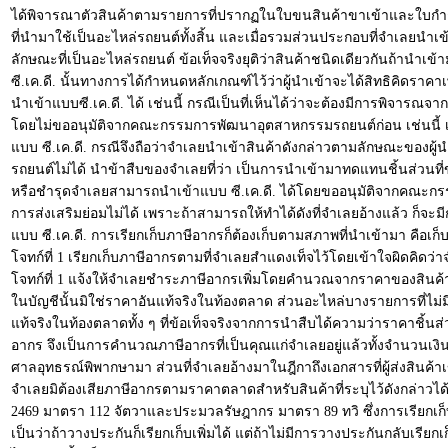
ได้พิจารณาตัวสินค้าตามรายการที่ปรากฏในใบขนสินค้าขาเข้าและใบกำกับ
ที่นำมาใช้เป็นอะไหล่รถยนต์ทั้งสิ้น และเมื่อรวมส่วนประกอบที่จำเลยนำเ
ลักษณะที่เป็นอะไหล่รถยนต์ ข้อเท็จจริงยุติว่าสินค้าชนิดเดียวกันถ้านำเข
ซี.เค.ดี. นั้นทางการได้กำหนดหลักเกณฑ์ไว้ว่าผู้นำเข้าจะได้สิทธิคิดรา
นำเข้าแบบซี.เค.ดี. ได้ เช่นนี้ กรณีเป็นที่เห็นได้ว่าจะต้องมีการพิจารณจ
โดยไม่ขออนุมัติจากคณะกรรมการพัฒนาอุตสาหกรรมรถยนต์ก่อน เช่นนี้ เป็น
แบบ ซี.เค.ดี. กรณีจึงถือว่าจำเลยนำเข้าสินค้าดังกล่าวตามลักษณะของผู้
รถยนต์ไม่ได้ นำข้าสืบของจำเลยที่ว่า เป็นการนำเข้ามาทดแทนชิ้นส่วนที่ขาด
หรือชำรุดจำเลยสามารถนำเข้าแบบ ซี.เค.ดี. ได้โดยขออนุมัติจากคณะกรรมก
การส่งเสริมย่อมไม่ได้ เพราะถ้าสามารถให้ทำได้ดังที่จำเลยอ้างแล้ว ก็จะม
แบบ ซี.เค.ดี. การเรียกเก็บภาษีอากรก็ต้องเก็บตามสภาพที่นำเข้ามา คื
โจทก์ที่ 1 เรียกเก็บภาษีอากรตามที่จำเลยสำแดงเท็จไว้โดยเข้าใจผิดคิด
โจทก์ที่ 1 แจ้งให้จำเลยชำระภาษีอากรเพิ่มโดยคำนวณจากราคาของสินค้าท
ในบัญชีนั้นมิใช่ราคาอันแท้จริงในท้องตลาด ส่วนอะไหล่บางรายการที่ไม่มี
แท้จริงในท้องตลาดทั้ง ๆ ที่ข้อเท็จจริงจากการนำสืบได้ความว่าราคาชิ้นส
อากร จึงเป็นการคำนวณภาษีอากรที่เป็นคุณแก่จำเลยอยู่แล้วทั้งจำนวนเง
ศาลอุทธรณ์พิพากษามา ส่วนที่จำเลยอ้างมาในฎีกาถึงเอกสารที่ผู้ส่งสินค้าเ
จำเลยมิต้องเสียภาษีอากรตามราคาตลาดสำหรับสินค้าที่ระบุไว้ดังกล่าวได้
2469 มาตรา 112 จัตวาและประมวลรัษฎากร มาตรา 89 ทวิ ซึ่งการเรียกเก็บ
เป็นว่าถ้าวางประกันก็เรียกเก็บเพิ่มได้ แต่ถ้าไม่มีการวางประกันกลับเรี