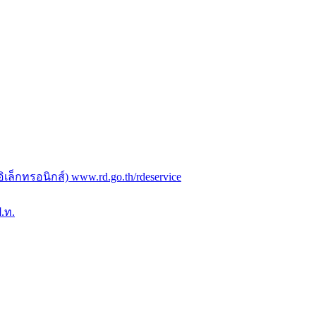
ล็กทรอนิกส์) www.rd.go.th/rdeservice
.ท.