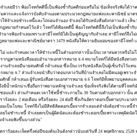
ลยมีว่า ฟ้องโจทก์คดีนี้เป็นฟ้องซ้ำกับคดีก่อนหรือไม่ ข้อเท็จจริงฟังได้ว่าคดี
สมควรและแจ้งการบังคับจำนองตามประมวลกฎหมายแพ่งและพาณิชย์ มาตรา 728 
าวให้จำเลยชำระหนี้และไถ่ถอนจำนอง จำเลยได้รับหนังสือดังกล่าวแล้ว เห็นว่
ี่กฎหมายกำหนดไว้แล้ว โจทก์ได้ฟ้องคดีนี้ ฟ้องโจทก์คดีนี้จึงไม่เป็นฟ้องซ้ำ
มีอำนาจฟ้องจำเลยเพราะสามีโจทก์มิได้เป็นคู่สัญญากับจำเลย สามีโจทก์จึ
มายแพ่งและพาณิชย์มาตรา 1479 หนังสือให้ความยินยอมของสามีโจทก์ เอ
ไม่ และกำหนดเวลาให้ชำระหนี้ในคำบอกกล่าวนั้นเป็นเวลาสมควรหรือไม่โจ
ปรากฏตามหนังสือมอบอำนาจเอกสารหมาย จ.4 ทนายโจทก์ได้มีหนังสือทวง
ทำงานจำเลยมีนายสมศักดิ์ กล้าเสมอ ซึ่งเป็นเวรรับหนังสือเป็นผู้เซ็นรับไว
อกสารหมาย จ.7 ส่วนจำเลยนำสืบว่าตอนกลางวันที่บ้านจำเลยไม่มีคนอยู่เพรา
มศักดิ์ กล้าเสมอ ผู้รับหนังสือตามเอกสารหมาย จ.6 โจทก์มีทั้งพยานบุคค
งมีน้ำหนักน่าเชื่อถือกว่าพยานหลักฐานจำเลย ข้อเท็จจริงฟังได้ตามที่โจท
บแล้ว ส่วนกำหนดเวลาใช้หนี้ชำระภายใน 30 วันตามคำบอกกล่าว นั้น ศาลฎี
อัตราร้อยละ 2 ต่อเดือน หรือร้อยละ 24 ต่อปี ซึ่งเกินอัตราดอกเบี้ยตามป
้ยย่อมเป็นโมฆะ โจทก์จึงไม่มีสิทธิคิดดอกเบี้ยจากจำเลยแต่จำยังต้องชำระห
ลยไม่ชำระหนี้ จำเลยตกเป็นผู้ผิดนัดและต้องชำระดอกเบี้ยเพราะเหตุผิดน
องจำเลยฟังขึ้นบางส่วน"
ัตราร้อยละเจ็ดครึ่งต่อปีของต้นเงินดังกล่าวนับแต่วันที่ 24 พฤศจิกายน 25