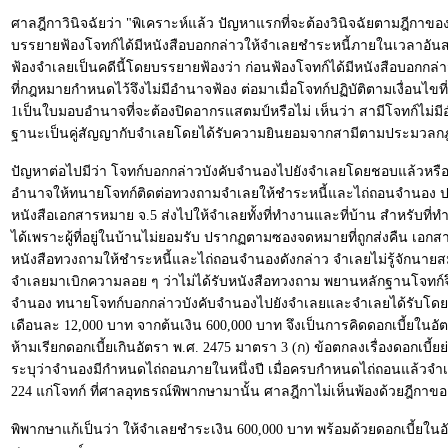
ศาลฎีกาวินิจฉัยว่า "พิเคราะห์แล้ว ปัญหาแรกที่จะต้องวินิจฉัยตามฎีกาของจำเ
บรรยายฟ้องโจทก์ได้มีหนังสือบอกกล่าวให้จำเลยชำระหนี้ภายในเวลาอัน
ฟ้องจำเลยเป็นคดีนี้โดยบรรยายฟ้องว่า ก่อนฟ้องโจทก์ได้มีหนังสือบอกกล่
ที่กฎหมายกำหนดไว้จึงไม่มีอำนาจฟ้อง ต่อมาเมื่อโจทก์ปฏิบัติตามเงื่อนไขท
1เป็นใบมอบอำนาจที่จะต้องปิดอากรแสตมป์หรือไม่ เห็นว่า สามีโจทก์ไม่
ฐานะเป็นคู่สัญญากับจำเลยโดยได้รับความยินยอมจากสามีตามประมวลกฎห
ปัญหาต่อไปมีว่า โจทก์บอกกล่าวบังคับจำนองไปยังจำเลยโดยชอบแล้วหรือ
อำนาจให้ทนายโจทก์ติดต่อทวงถามจำเลยให้ชำระหนี้และไถ่ถอนจำนอง 
หนังสือเอกสารหมาย จ.5 ส่งไปให้จำเลยทั้งที่ทำงานและที่บ้าน สำหรับที่
ได้เพราะผู้ที่อยู่ในบ้านไม่ยอมรับ ปรากฏตามซองจดหมายที่ถูกส่งคืน เ
หนังสือทวงถามให้ชำระหนี้และไถ่ถอนจำนองดังกล่าว จำเลยไม่รู้จักนายส
จำเลยมาเบิกความลอย ๆ ว่าไม่ได้รับหนังสือทวงถาม พยานหลักฐานโจทก์จึ
จำนอง ทนายโจทก์บอกกล่าวบังคับจำนองไปยังจำเลยและจำเลยได้รับโดยชอ
เดือนละ 12,000 บาท จากต้นเงิน 600,000 บาท จึงเป็นการคิดดอกเบี้ยใน
ห้ามเรียกดอกเบี้ยเกินอัตรา พ.ศ. 2475 มาตรา 3 (ก) ข้อตกลงเรื่องดอกเบี
ระบุว่าจำนองมีกำหนดไถ่ถอนภายในหนึ่งปี เมื่อครบกำหนดไถ่ถอนแล้วจำเ
224 แก่โจทก์ ที่ศาลอุทธรณ์พิพากษามานั้น ศาลฎีกาไม่เห็นพ้องด้วยฎีกาข
พิพากษาแก้เป็นว่า ให้จำเลยชำระเงิน 600,000 บาท พร้อมด้วยดอกเบี้ยในอ