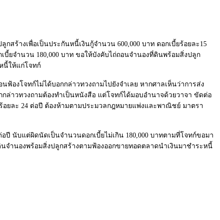
ลูกสร้างเพื่อเป็นประกันหนี้เงินกู้จำนวน 600,000 บาท ดอกเบี้ยร้อยละ15
เบี้ยจำนวน 180,000 บาท ขอให้บังคับไถ่ถอนจำนองที่ดินพร้อมสิ่งปลูก
้ให้แก่โจทก์
ก่อนฟ้องโจทก์ไม่ได้บอกกล่าวทวงถามไปยังจำเลย หากศาลเห็นว่าการส่ง
ล่าวทวงถามต้องทำเป็นหนังสือ แต่โจทก์ได้มอบอำนาจด้วยวาจา ขัดต่อ
กับร้อยละ 24 ต่อปี ต้องห้ามตามประมวลกฎหมายแพ่งและพาณิชย์ มาตรา
อปี นับแต่ผิดนัดเป็นจำนวนดอกเบี้ยไม่เกิน 180,000 บาทตามที่โจทก์ขอมา
ที่ดินจำนองพร้อมสิ่งปลูกสร้างตามฟ้องออกขายทอดตลาดนำเงินมาชำระหนี้