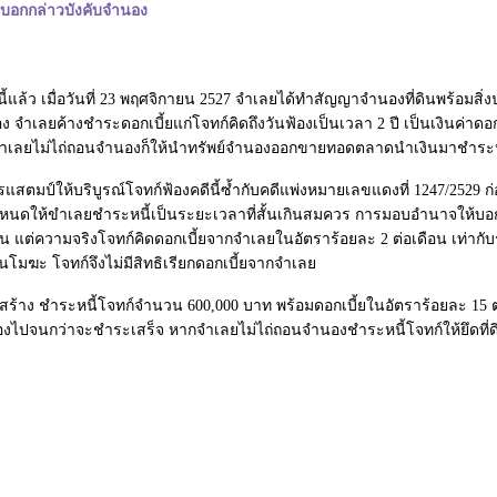
ง บอกกล่าวบังคับจำนอง
้แล้ว เมื่อวันที่ 23 พฤศจิกายน 2527 จำเลยได้ทำสัญญาจำนองที่ดินพร้อมสิ่งป
ำเลยค้างชำระดอกเบี้ยแก่โจทก์คิดถึงวันฟ้องเป็นเวลา 2 ปี เป็นเงินค่าดอก
จำเลยไม่ไถ่ถอนจำนองก็ให้นำทรัพย์จำนองออกขายทอดตลาดนำเงินมาชำระหนี
สตมป์ให้บริบูรณ์โจทก์ฟ้องคดีนี้ซ้ำกับคดีแพ่งหมายเลขแดงที่ 1247/2529 
นดให้ขำเลยชำระหนี้เป็นระยะเวลาที่สั้นเกินสมควร การมอบอำนาจให้บอกก
อน แต่ความจริงโจทก์คิดดอกเบี้ยจากจำเลยในอัตราร้อยละ 2 ต่อเดือน เท่า
โมฆะ โจทก์จึงไม่มีสิทธิเรียกดอกเบี้ยจากจำเลย
สร้าง ชำระหนี้โจทก์จำนวน 600,000 บาท พร้อมดอกเบี้ยในอัตราร้อยละ 15 ต่
นฟ้องไปจนกว่าจะชำระเสร็จ หากจำเลยไม่ไถ่ถอนจำนองชำระหนี้โจทก์ให้ยึด