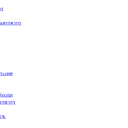
กร
กรมสรรพากร
ประเทศ
eceipt
สรรพากร
.ช.