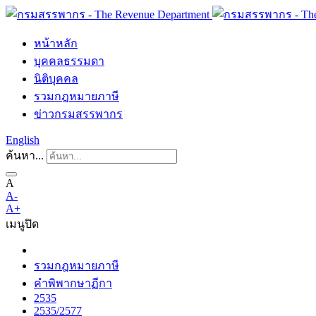
หน้าหลัก
บุคคลธรรมดา
นิติบุคคล
รวมกฎหมายภาษี
ข่าวกรมสรรพากร
English
ค้นหา...
A
A-
A+
เมนู
ปิด
รวมกฎหมายภาษี
คำพิพากษาฏีกา
2535
2535/2577