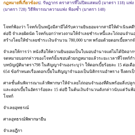
กฎหมายที่เกี่ยวข้อง
ป. รัษฎากร ตราสารที่ไม่ปิดแสตมป์ (มาตรา 118) แพ่
(มาตรา 728) วิธีพิจารณาความแพ่ง ฟ้องซ้ำ (มาตรา 148)
โจทก์ฟ้องว่า โจทก์เป็นหญิงมีสามีได้รับความยินยอมจากสามีให้ดำเนินคดีนี
ต่อปี จำเลยผิดนัด โจทก์บอกว่าทวงถามให้จำเลยชำระหนี้และไถ่ถอนจำนอง จ
สร้างโดยให้ขำเลยชำระเงินจำนวน 780,000 บาท พร้อมด้วยดอกเบี้ยหาก
จำเลยให้การว่า หนังสือให้ความยินยอมเป็นใบมอบอำนาจแต่ไม่ได้ปิดอากรแ
จดหมายบอกกล่าวของโจทก์นั้นชอบด้วยกฎหมายแล้วระยะเวลาที่โจทก์กำห
บทบัญญัติมาตรา798 ในสัญญาจำนองระบุว่า ให้ดอกเบี้ยร้อยละ 15 ต่อเดื
654 ข้อกำหนดเรื่องดอกเบี้ยในสัญญาจำนองเป็นนิติกรรมอำพราง จึงตกเป็น
ศาลชั้นต้นพิจารณาแล้วพิพากษาให้จำเลยไถ่ถอนจำนองที่ดินพร้อมสิ่งปลูก
และดอกเบี้ยในอัตราร้อยละ 15 ต่อปี ในต้นเงินจำนวนดังกล่าวนับแต่วั
โจทก์
จำเลยอุทธรณ์
ศาลอุทธรณ์พิพากษายืน
จำเลยฎีกา