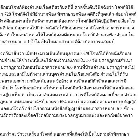
ก่อนโจทก์ฟ้องจำเลยเรื่องเดียวกับคดีนี้ ศาลชั้นต้นวินิจฉัยว่า โจทก์มิได้
โจทก์จึงไม่มีอำนาจฟ้อง พิพากษายกฟ้อง คดีถึงที่สุดแล้ว ต่อมาโจทก์
าคดีก่อนศาลชั้นต้นพิพากษายกฟ้องเพราะโจทก์ยังมิได้ปฏิบัติตามเงื่อนไข
กับคดีก่อน ปัญหาต่อไปมีว่า หนังสือให้ยินยอมของสามีโจทก์ เอกสารหมาย จ.
งไม่ต้องทำใบมอบอำนาจให้โจทก์ฟ้องคดีแทน แต่โจทก์มีอำนาจฟ้องจำเลยใน
กสารหมาย จ.1 จึงไม่เป็นใบมอบอำนาจที่ต้องปิดอากรแสตมป์
ทก์นำสืบว่า เมื่อประมาณต้นเดือนตุลาคม 2529 โจทก์ได้ทำหนังสือมอบ
ถามจำเลยให้ชำระหนี้และไถ่ถอนจำนองภายใน 30 วัน ปรากฏตามสำเนา
้แทน ปรากฏตามใบตอบรับเอกสารหมาย จ.6 ส่วนที่บ้านจำเลย ปรากฏว่าส่งไม่
ะจำเลยและสามีไปทำงานส่วนบุตรจำเลยไปเรียนหนังสือ จำเลยไม่ได้รับ
ลและพยานเอกสารมาสืบสนับสนุนข้ออ้าง ส่วนจำเลยมีตัวจำเลยและสามี
ก์นำสืบว่า โจทก์มอบอำนาจให้ทนายโจทก์มีหนังสือทวงถามให้จำเลยไถ่ถอน
กาเห็นว่า เป็นเวลาอันสมควรแล้ว... การที่โจทก์คิดดอกเบี้ยจากจำเลย
ระมวลกฎหมายแพ่งและพาณิชย์ มาตรา 654 และเป็นความผิดตามพระราชบัญญัติ
นี้จำนองแก่โจทก์ อย่างไรก็ตาม หนังสือสัญญาจำนองเอกสารหมาย จ.2 ข้อ 5
ัดในอัตราร้อยละเจ็ดครึ่งต่อปีตามประมวลกฎหมายแพ่งและพาณิชย์มาตรา
28 จนกว่าจะชำระเสร็จแก่โจทก์ นอกจากที่แก้คงให้เป็นไปตามคำพิพากษา