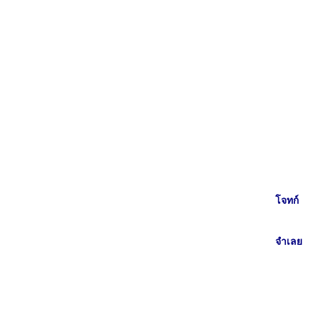
โจทก์
จำเลย