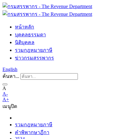
หน้าหลัก
บุคคลธรรมดา
นิติบุคคล
รวมกฎหมายภาษี
ข่าวกรมสรรพากร
English
ค้นหา...
A
A-
A+
เมนู
ปิด
รวมกฎหมายภาษี
คำพิพากษาฏีกา
2534