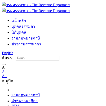
หน้าหลัก
บุคคลธรรมดา
นิติบุคคล
รวมกฎหมายภาษี
ข่าวกรมสรรพากร
English
ค้นหา...
A
A-
A+
เมนู
ปิด
รวมกฎหมายภาษี
คำพิพากษาฏีกา
2534