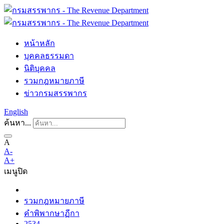
หน้าหลัก
บุคคลธรรมดา
นิติบุคคล
รวมกฎหมายภาษี
ข่าวกรมสรรพากร
English
ค้นหา...
A
A-
A+
เมนู
ปิด
รวมกฎหมายภาษี
คำพิพากษาฏีกา
2534