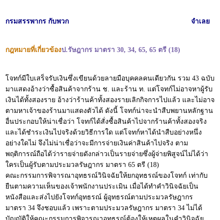
กรมสรรพากร กับพวก
จำเลย
กฎหมายที่เกี่ยวข้อง
ป.รัษฎากร มาตรา 30, 34, 65, 65 ตรี (18)
โจทก์มีใบเสร็จรับเงินซึ่งเขียนด้วยลายมือบุคคลคนเดียวกัน รวม 43 ฉบับ
มาแสดงอ้างว่าซื้อสินค้าจากร้าน ช. และร้าน ท. แต่โจทก์ไม่อาจหาผู้รับ
เงินได้ทั้งสองราย อ้างว่าร้านค้าทั้งสองรายเลิกกิจการไปแล้ว และไม่อาจ
ตามหาเจ้าของร้านมาแสดงตัวได้ ดังนี้ โจทก์น่าจะนำสืบพยานหลักฐาน
อื่นประกอบให้น่าเชื่อว่า โจทก์ได้สั่งซื้อสินค้าไปจากร้านค้าทั้งสองจริง
และได้ชำระเงินไปจริงด้วยวิธีการใด แต่โจทก์หาได้นำสืบอย่างหนึ่ง
อย่างใดไม่ จึงไม่น่าเชื่อว่าจะมีการจ่ายเงินค่าสินค้าไปจริง ตาม
พฤติการณ์ถือได้ว่ารายจ่ายดังกล่าวเป็นรายจ่ายซึ่งผู้จ่ายพิสูจน์ไม่ได้ว่า
ใครเป็นผู้รับตามประมวลรัษฎากร มาตรา 65 ตรี (18)
คณะกรรมการพิจารณาอุทธรณ์วินิจฉัยให้ยกอุทธรณ์ของโจทก์ เท่ากับ
ยืนตามความเห็นของเจ้าพนักงานประเมิน เมื่อได้ทำคำวินิจฉัยเป็น
หนังสือและส่งไปยังโจทก์อุทธรณ์ ผู้อุทธรณ์ตามประมวลรัษฎากร
มาตรา 34 จึงชอบแล้ว เพราะตามประมวลรัษฎากร มาตรา 34 ไม่ได้
บัญญัติให้คณะกรรมการพิจารณาอุทธรณ์ต้องให้เหตุผลในคำวินิจฉัย