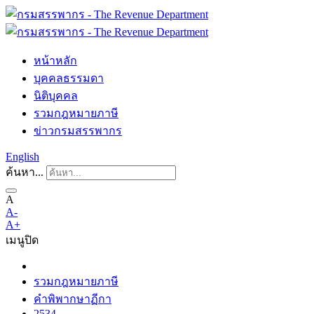
หน้าหลัก
บุคคลธรรมดา
นิติบุคคล
รวมกฎหมายภาษี
ข่าวกรมสรรพากร
English
ค้นหา...
A
A-
A+
เมนู
ปิด
รวมกฎหมายภาษี
คำพิพากษาฏีกา
2534