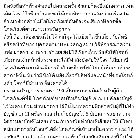
มีหนังสือทักท้วงจำเลยไปหลายครั้ง จำเลยก็คงยืนยันความ เห็น
เดิม โจทก์จึงฟ้องจำเลยขอให้ศาลพิพากษาแสดงว่าเครื่องอัน
สำเนา ดังกล่าวไม่ใช่โภคภัณฑ์อันต้องจะเสียภาษีการซื้อ
โภคภัณฑ์ตามประมวลรัษฎากร
ดังนี้ ถือว่าฟ้องเช่นนี้ไม่ได้ว่ามีมูลโต้แย้งเกิดขึ้นเกี่ยวกับสิทธิ
หรือหน้าที่ของ บุคคลตามประมวลกฎหมายวิธีพิจารณาความ
แพ่ง มาตรา 55 เพราะจำเลย ยังมิได้เรียกเก็บหรือสั่งให้โจทก์
เสียภาษเจ้าหน้าที่สรรพากรได้มีคำสั่งบังคับให้โจทก์เสียภาษี
โภคภัณฑ์ และเงินเพิ่มจรถึงกับจะยึดทรัพย์โจทก์เพื่อเอาชำระ
ค่าภาษีนั้น นับว่ามีข้อโต้ แย้งเกี่ยวกับสิทธิและหน้าที่ของโจทก์
แล้ว โจทก์มีอำนาจฟ้องศาลได้
ประมวลรัษฎากร มาตรา 190 เป็นบทความผิดสำหรับผู้ค้า
โภคภัณฑ์ที่มี โภคภัณฑ์ขาดหรือเกินบัญชี ภ.ภ. 11 คือลงบัญชี
ไว้ไม่ครบถ้วน ส่วนมาตรา 197 เป็นบทความผิดสำหรับผู้ที่ไม่ทำ
บัญชี ภ.ภ.11 หรือทำแล้วไม่เก็บบัญชีไว้ 5 ปีเป็นการแยกความ
ผิดฐานลงบัญชีไม่ครบถ้วน กับการไม่ทำบัญชีเสียเลยให้ มีโทษ
หนักเบาต่างกันโจทก์ได้สั่งโภคภัณฑ์เข้ามาเป็นคราว ๆ และได้
ลงบัญชี ภ.ภ.11 แล้ว แต่คราวสุดท้ายไม่ลงบัญชีเลย ดังนี้ ไม่ใช่