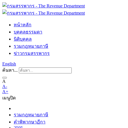
หน้าหลัก
บุคคลธรรมดา
นิติบุคคล
รวมกฎหมายภาษี
ข่าวกรมสรรพากร
English
ค้นหา...
A
A-
A+
เมนู
ปิด
รวมกฎหมายภาษี
คำพิพากษาฏีกา
2505