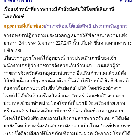
เรื่อง
เจ้าหน้าที่สรรพากรมีคำสั่งบังคับให้โจทก์เสียภาษี
โภคภัณฑ์
กฎหมายที่เกี่ยวข้อง
อำนาจฟ้อง,โต้แย้งสิทธ
ิ.ประมวลรัษฎากร
การอุทธรณ์ฎีกาตามประมวลกฎหมายวิธีพิจารณาความแพ่ง
มาตรา 24 วรรค 3,มาตรา227,247 นั้น เสียค่าขึ้นศาลตามตาราง
1 ข้อ 2 ข.
เมื่อปรากฏว่าโจทก์ได้อุทธรณ์ การประเมินภาษีของเจ้า
พนักงานต่อสู้ว่า ราชการจังหวัดเกินกำหนด 15วันแล้วผู้ว่า
ราชการจังหวัดสั่งยกอุทธรณ์เพราะ ยื่นเกินกำหนดแล้วแม้สั่ง
วินิจฉัยเนื้อหาที่อุทธรณ์มาด้วย ก็ไม่ทำให้โจทก์มี สิทธิฟ้องคดี
ต่อศาลรื้อการประเมินขึ้นโต้แย้งต่อไปได้ โจทก์ฟ้องอ้างว่า
โจทก์ได้สั่งสินค้าเครื่องอัดสำเนา "เทอร์ โมแฟกส์" จากต่าง
ประเทศเข้ามาจำหน่ายโดยโจทก์เห็นว่ามิใช่เครื่องถ่าย ภาพ
หรือเอกสารอันต้องเสียภาษีการซื้อโภคภัณฑ์ตามกฎหมาย
โจทก์ได้มีหนังสือ สอบถามไปยังกรมสรรพากรจำเลย ๆ ได้แจ้ง
มายังโจทก์ว่าเครื่องอัดสำเนา ดังกล่าวเป็นโภคภัณฑ์ประเภทที่
5 (ข) ซึ่งต้องเสียภาษีโภคภัณฑ์ตามประมวล รัษฎากร โจทก์ได้