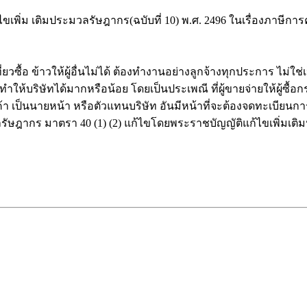
่ม เติมประมวลรัษฎากร(ฉบับที่ 10) พ.ศ. 2496 ในเรื่องภาษีการค้า 
ที่ยวซื้อ ข้าวให้ผู้อื่นไม่ได้ ต้องทำงานอย่างลูกจ้างทุกประการ 
ให้บริษัทได้มากหรือน้อย โดยเป็นประเพณี ที่ผู้ขายจ่ายให้ผู้ซื้อก
รค้า เป็นนายหน้า หรือตัวแทนบริษัท อันมีหน้าที่จะต้องจดทะเบียน
ลรัษฎากร มาตรา 40 (1) (2) แก้ไขโดยพระราชบัญญัติแก้ไขเพิ่มเติ