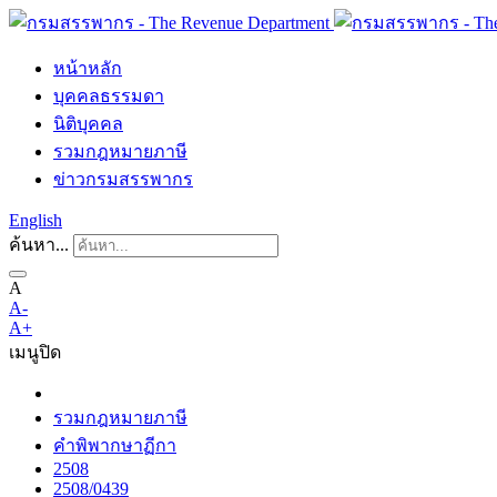
หน้าหลัก
บุคคลธรรมดา
นิติบุคคล
รวมกฎหมายภาษี
ข่าวกรมสรรพากร
English
ค้นหา...
A
A-
A+
เมนู
ปิด
รวมกฎหมายภาษี
คำพิพากษาฏีกา
2508
2508/0439