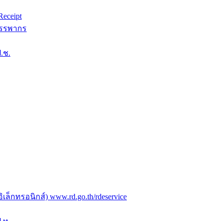
eceipt
สรรพากร
.ช.
ล็กทรอนิกส์) www.rd.go.th/rdeservice