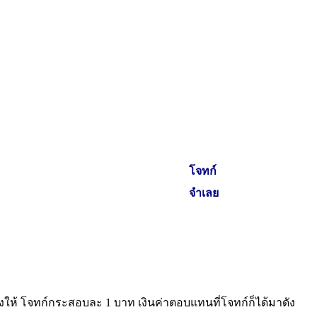
โจทก์
จำเลย
างให้ โจทก์กระสอบละ 1 บาท เงินค่าตอบแทนที่โจทก์ก็ได้มาดัง