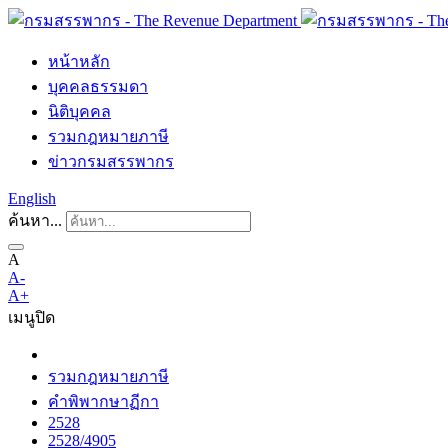
หน้าหลัก
บุคคลธรรมดา
นิติบุคคล
รวมกฎหมายภาษี
ข่าวกรมสรรพากร
English
ค้นหา...
A
A-
A+
เมนู
ปิด
รวมกฎหมายภาษี
คำพิพากษาฏีกา
2528
2528/4905