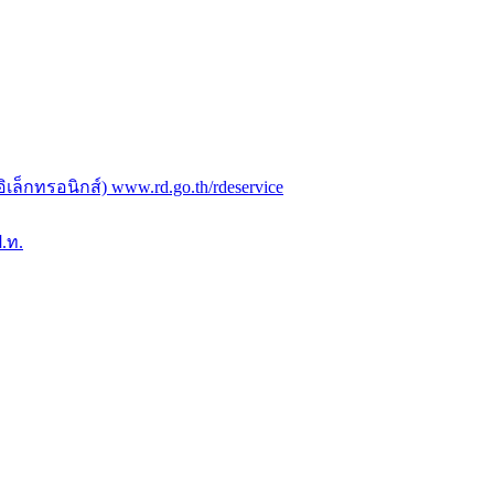
ล็กทรอนิกส์) www.rd.go.th/rdeservice
.ท.