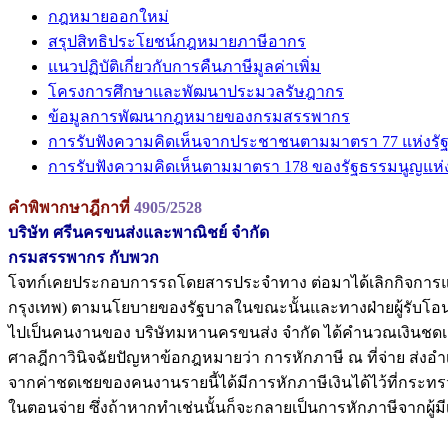
กฎหมายออกใหม่
สรุปสิทธิประโยชน์กฎหมายภาษีอากร
แนวปฏิบัติเกี่ยวกับการคืนภาษีมูลค่าเพิ่ม
โครงการศึกษาและพัฒนาประมวลรัษฎากร
ข้อมูลการพัฒนากฎหมายของกรมสรรพากร
การรับฟังความคิดเห็นจากประชาชนตามมาตรา 77 แห่งรั
การรับฟังความคิดเห็นตามมาตรา 178 ของรัฐธรรมนูญแห
คำพิพากษาฎีกาที่
4905/2528
บริษัท ศรีนครขนส่งและพาณิชย์ จำกัด
กรมสรรพากร กับพวก
โจทก์เคยประกอบการรถโดยสารประจำทาง ต่อมาได้เลิกกิจการแ
กรุงเทพ) ตามนโยบายของรัฐบาลในขณะนั้นและทางฝ่ายผู้รับโอ
ไปเป็นคนงานของ บริษัทมหานครขนส่ง จำกัด ได้คำนวณเงินชดเชยแล
ศาลฎีกาวินิจฉัยปัญหาข้อกฎหมายว่า การหักภาษี ณ ที่จ่าย ส่งอำ
จากค่าชดเชยของคนงานรายนี้ได้มีการหักภาษีเงินได้ไว้ที่กระทรวงกา
ในตอนจ่าย ซึ่งถ้าหากทำเช่นนั้นก็จะกลายเป็นการหักภาษีจากผู้ม