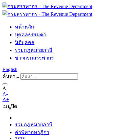
หน้าหลัก
บุคคลธรรมดา
นิติบุคคล
รวมกฎหมายภาษี
ข่าวกรมสรรพากร
English
ค้นหา...
A
A-
A+
เมนู
ปิด
รวมกฎหมายภาษี
คำพิพากษาฏีกา
2525