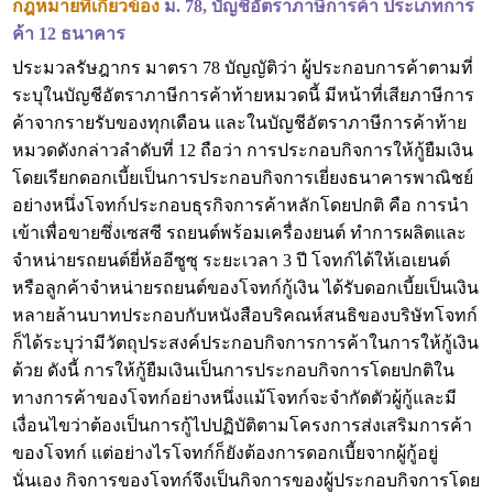
กฎหมายที่เกี่ยวข้อง
ม. 78, บัญชีอัตราภาษีการค้า ประเภทการ
ค้า 12 ธนาคาร
ประมวลรัษฎากร มาตรา 78 บัญญัติว่า ผู้ประกอบการค้าตามที่
ระบุในบัญชีอัตราภาษีการค้าท้ายหมวดนี้ มีหน้าที่เสียภาษีการ
ค้าจากรายรับของทุกเดือน และในบัญชีอัตราภาษีการค้าท้าย
หมวดดังกล่าวลำดับที่ 12 ถือว่า การประกอบกิจการให้กู้ยืมเงิน
โดยเรียกดอกเบี้ยเป็นการประกอบกิจการเยี่ยงธนาคารพาณิชย์
อย่างหนึ่งโจทก์ประกอบธุรกิจการค้าหลักโดยปกติ คือ การนำ
เข้าเพื่อขายซึ่งเซสซี รถยนต์พร้อมเครื่องยนต์ ทำการผลิตและ
จำหน่ายรถยนต์ยี่ห้ออีซูซุ ระยะเวลา 3 ปี โจทก์ได้ให้เอเยนต์
หรือลูกค้าจำหน่ายรถยนต์ของโจทก์กู้เงิน ได้รับดอกเบี้ยเป็นเงิน
หลายล้านบาทประกอบกับหนังสือบริคณห์สนธิของบริษัทโจทก์
ก็ได้ระบุว่ามีวัตถุประสงค์ประกอบกิจการการค้าในการให้กู้เงิน
ด้วย ดังนี้ การให้กู้ยืมเงินเป็นการประกอบกิจการโดยปกติใน
ทางการค้าของโจทก์อย่างหนึ่งแม้โจทก์จะจำกัดตัวผู้กู้และมี
เงื่อนไขว่าต้องเป็นการกู้ไปปฏิบัติตามโครงการส่งเสริมการค้า
ของโจทก์ แต่อย่างไรโจทก์ก็ยังต้องการดอกเบี้ยจากผู้กู้อยู่
นั่นเอง กิจการของโจทก์จึงเป็นกิจการของผู้ประกอบกิจการโดย