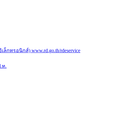
ล็กทรอนิกส์) www.rd.go.th/rdeservice
.ท.