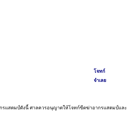
โจทก์
จำเลย
ากรแสตมป์ดังนี้ ศาลควรอนุญาตให้โจทก์ขีดฆ่าอากรแสตมป์และ