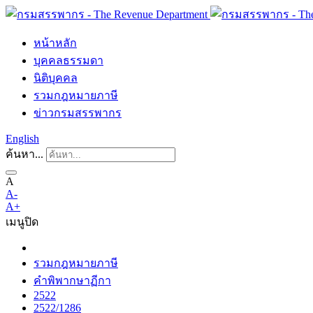
หน้าหลัก
บุคคลธรรมดา
นิติบุคคล
รวมกฎหมายภาษี
ข่าวกรมสรรพากร
English
ค้นหา...
A
A-
A+
เมนู
ปิด
รวมกฎหมายภาษี
คำพิพากษาฏีกา
2522
2522/1286