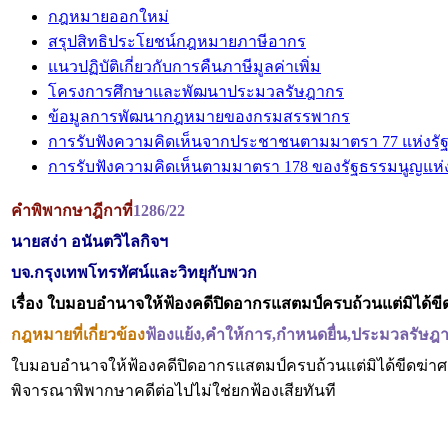
กฎหมายออกใหม่
สรุปสิทธิประโยชน์กฎหมายภาษีอากร
แนวปฏิบัติเกี่ยวกับการคืนภาษีมูลค่าเพิ่ม
โครงการศึกษาและพัฒนาประมวลรัษฎากร
ข้อมูลการพัฒนากฎหมายของกรมสรรพากร
การรับฟังความคิดเห็นจากประชาชนตามมาตรา 77 แห่งรั
การรับฟังความคิดเห็นตามมาตรา 178 ของรัฐธรรมนูญแห
คำพิพากษาฎีกาที่
1286/22
นายสง่า อนันตวิไลกิจฯ
บจ.กรุงเทพโทรทัศน์และวิทยุกับพวก
เรื่อง
ใบมอบอำนาจให้ฟ้องคดีปิดอากรแสตมป์ครบถ้วนแต่มิได้ขี
กฎหมายที่เกี่ยวข้อง
ฟ้องแย้ง,คำให้การ,กำหนดยื่น,ประมวลรัษฎ
ใบมอบอำนาจให้ฟ้องคดีปิดอากรแสตมป์ครบถ้วนแต่มิได้ขีดฆ่าศ
พิจารณาพิพากษาคดีต่อไปไม่ใช่ยกฟ้องเสียทันที