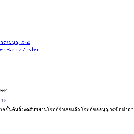
ฐธรรมนูญ 2560
่งราชอาณาจักรไทย
ดฆ่า
ากร
าลชั้นต้นสั่งงดสืบพยานโจทก์จำเลยแล้ว โจทก์ขออนุญาตขีดฆ่าอ