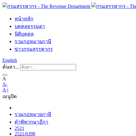
หน้าหลัก
บุคคลธรรมดา
นิติบุคคล
รวมกฎหมายภาษี
ข่าวกรมสรรพากร
English
ค้นหา...
A
A-
A+
เมนู
ปิด
รวมกฎหมายภาษี
คำพิพากษาฏีกา
2521
2521/0398