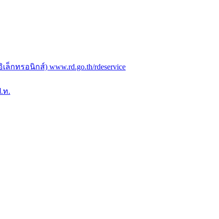
ล็กทรอนิกส์) www.rd.go.th/rdeservice
.ท.