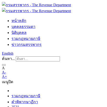
หน้าหลัก
บุคคลธรรมดา
นิติบุคคล
รวมกฎหมายภาษี
ข่าวกรมสรรพากร
English
ค้นหา...
A
A-
A+
เมนู
ปิด
รวมกฎหมายภาษี
คำพิพากษาฏีกา
2521