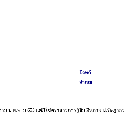
โจทก์
จำเลย
าม ป.พ.พ. ม.653 แต่มิใช่ตราสารการกู้ยืมเงินตาม ป.รัษฎากร