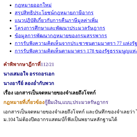
กฎหมายออกใหม่
สรุปสิทธิประโยชน์กฎหมายภาษีอากร
แนวปฏิบัติเกี่ยวกับการคืนภาษีมูลค่าเพิ่ม
โครงการศึกษาและพัฒนาประมวลรัษฎากร
ข้อมูลการพัฒนากฎหมายของกรมสรรพากร
การรับฟังความคิดเห็นจากประชาชนตามมาตรา 77 แห่งรั
การรับฟังความคิดเห็นตามมาตรา 178 ของรัฐธรรมนูญแห
คำพิพากษาฎีกาที่
112/21
นางเสมอใจ อรรถอรเอก
นางอารีย์ ลองอ่ำกับพวก
เรื่อง
เอกสารเป็นจดหมายของจำเลยถึงโจทก์
กฎหมายที่เกี่ยวข้อง
กู้ยืมเงิน,แบบ
,ประมวลรัษฎากร
เอกสารเป็นจดหมายของจำเลยถึงโจทก์ และบันทึกของจำเลยว่า ได้ร
ม.104 ไม่ต้องปิดอากรแสตมป์ก็ฟังเป็นพยานหลักฐานได้