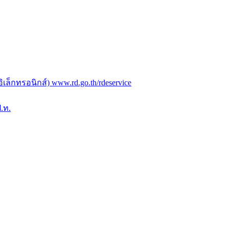
ล็กทรอนิกส์) www.rd.go.th/rdeservice
.ท.