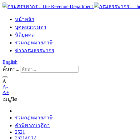
หน้าหลัก
บุคคลธรรมดา
นิติบุคคล
รวมกฎหมายภาษี
ข่าวกรมสรรพากร
English
ค้นหา...
A
A-
A+
เมนู
ปิด
รวมกฎหมายภาษี
คำพิพากษาฏีกา
2521
2521/0112