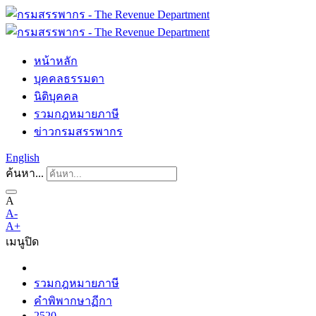
หน้าหลัก
บุคคลธรรมดา
นิติบุคคล
รวมกฎหมายภาษี
ข่าวกรมสรรพากร
English
ค้นหา...
A
A-
A+
เมนู
ปิด
รวมกฎหมายภาษี
คำพิพากษาฏีกา
2520